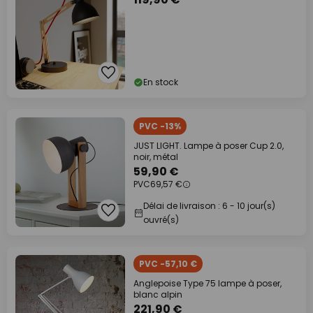
En stock
PVC -13%
JUST LIGHT. Lampe à poser Cup 2.0,
noir, métal
59,90 €
PVC
69,57 €
Délai de livraison : 6 - 10 jour(s)
ouvré(s)
PVC -57,10 €
Anglepoise Type 75 lampe à poser,
blanc alpin
221,90 €