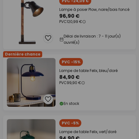
PVC -24,09 €
Lampe à poser Plow, noire/bois foncé
96,90 €
PVC
120,99 €
Délai de livraison : 7 - 11 jour(s)
ouvré(s)
Dernière chance
PVC -15%
Lampe de table Felix, bleu/doré
84,90 €
PVC
99,90 €
En stock
PVC -5%
Lampe de table Felix, vert/doré
94,90 €