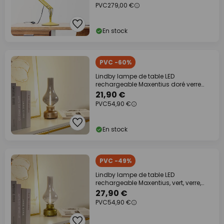
PVC
279,00 €
En stock
PVC -60%
Lindby lampe de table LED
rechargeable Maxentius doré verre
variateur
21,90 €
PVC
54,90 €
En stock
PVC -49%
Lindby lampe de table LED
rechargeable Maxentius, vert, verre,
variateur
27,90 €
PVC
54,90 €