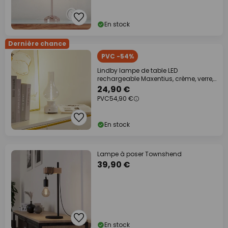
En stock
Dernière chance
PVC -54%
Lindby lampe de table LED
rechargeable Maxentius, crème, verre,
variateur
24,90 €
PVC
54,90 €
En stock
Lampe à poser Townshend
39,90 €
En stock