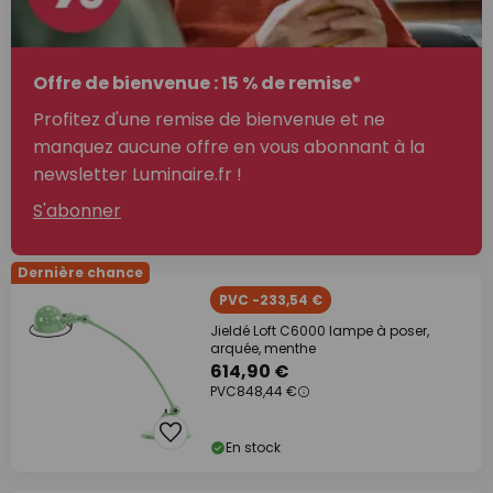
Offre de bienvenue : 15 % de remise*
Profitez d'une remise de bienvenue et ne
manquez aucune offre en vous abonnant à la
newsletter Luminaire.fr !
S'abonner
Dernière chance
PVC -233,54 €
Jieldé Loft C6000 lampe à poser,
arquée, menthe
614,90 €
PVC
848,44 €
En stock