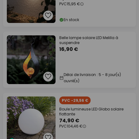
PVC
15,95 €
En stock
Belle lampe solaire LED Melilla à
suspendre
16,90 €
Délai de livraison : 5 - 8 jour(s)
ouvré(s)
PVC -29,56 €
Boule lumineuse LED Globo solaire
flottante
74,90 €
PVC
104,46 €