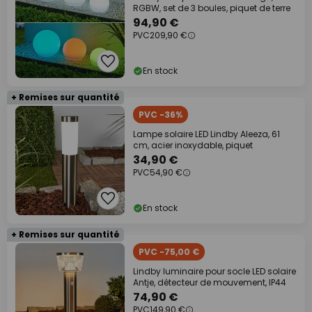
RGBW, set de 3 boules, piquet de terre
94,90 €
PVC
209,90 €
En stock
+ Remises sur quantité
PVC -36%
Lampe solaire LED Lindby Aleeza, 61
cm, acier inoxydable, piquet
34,90 €
PVC
54,90 €
En stock
+ Remises sur quantité
PVC -75,00 €
Lindby luminaire pour socle LED solaire
Antje, détecteur de mouvement, IP44
74,90 €
PVC
149,90 €