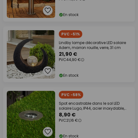
En stock
PVC -51%
Lindby lampe décorative LED solaire
Adem, marron rouille, verre, 31 cm
21,90 €
PVC
44,90 €
En stock
PVC -58%
Spot encastrable dans le sol LED
solaire Lugo, IP44, acier inoxydable,
verre
8,90 €
PVC
21,16 €
En stock