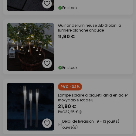
En stock
Guirlande lumineuse LED Globini à
lumière blanche chaude
11,90 €
En stock
PVC -32%
Lampe solaire à piquet Fania en acier
inoxydable, lot de 3
21,90 €
PVC
32,25 €
Délai de livraison : 9 - 13 jour(s)
ouvré(s)