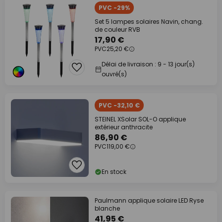
PVC -29%
Set 5 lampes solaires Navin, chang.
de couleur RVB
17,90 €
PVC
25,20 €
Délai de livraison : 9 - 13 jour(s)
ouvré(s)
PVC -32,10 €
STEINEL XSolar SOL-O applique
extérieur anthracite
86,90 €
PVC
119,00 €
En stock
Paulmann applique solaire LED Ryse
blanche
41,95 €