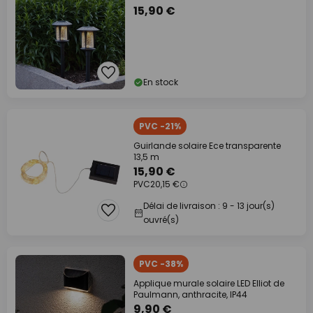
15,90 €
En stock
PVC -21%
Guirlande solaire Ece transparente
13,5 m
15,90 €
PVC
20,15 €
Délai de livraison : 9 - 13 jour(s)
ouvré(s)
PVC -38%
Applique murale solaire LED Elliot de
Paulmann, anthracite, IP44
9,90 €