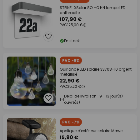
STEINEL XSolar SOL-O HN lampe LED
anthracite
107,90 €
PVC
125,00 €
En stock
PVC -9%
Guirlande LED solaire 33708-10 argent
métallisé
22,90 €
PVC
25,20 €
Délai de livraison : 9 - 13 jour(s)
ouvré(s)
PVC -7%
Applique d'extérieur solaire Mawe
15,90 €