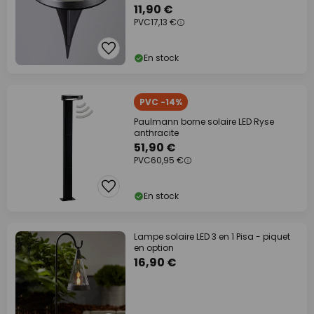
11,90 €
PVC
17,13 €
En stock
PVC -14%
Paulmann borne solaire LED Ryse
anthracite
51,90 €
PVC
60,95 €
En stock
Lampe solaire LED 3 en 1 Pisa - piquet
en option
16,90 €