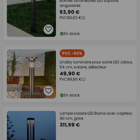
Bornes lumineuses LED Square,
angulaires
53,90 €
PVC
80,62 €
En stock
PVC -50%
Lindby luminaire pour socle LED Jalisa,
54 cm, solaire, détecteur
49,90 €
PVC
99,90 €
En stock
Lampe solaire LED Borne avec capteur,
90 cm, grise
311,59 €