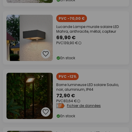
PVC -70,00 €
Lucande Lampe murale solaire LED
Mahra, anthracite, métal, capteur
69,90 €
PVC
139,90 €
En stock
PVC -12%
Borne lumineuse LED solaire Saulio,
noir, aluminium, IP44
72,90 €
PVC
83,64 €
Fichier de données
En stock