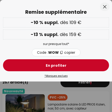
Recommandé sur Trustpilot
Allez
Fer
Remise supplémentaire
au
contenu
ercher
-10 % suppl.
dès 109 €
-10 % suppl. dès 109 € & -13 % suppl. dès 159 €
sur
presque tout
Code :
WOW
copier
-13 % suppl.
dès 159 €
PROMOS :
jusqu'à -70 %
sur presque tout*
Lampes solaires
Code :
WOW
copier
Avec détecteur
Lampes solaires décoratives
Appli
En profiter
*Marques exclues
257 article(s)
Filtrer
1
Nouveauté
PVC -25%
Lampadaire solaire à LED PRIOS Kalen,
noir, 50 cm, avec capteur