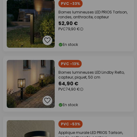
PVC -33%
Bornes lumineuses LED PRIOS Tarlson,
rondes, anthracite, capteur
52,90 €
PVC
79,90 €
En stock
PVC -13%
Bornes lumineuses LED Lindby Relto,
capteur, piquet, 50 cm
64,90 €
PVC
74,90 €
En stock
PVC -53%
Applique murale LED PRIOS Tarlson,