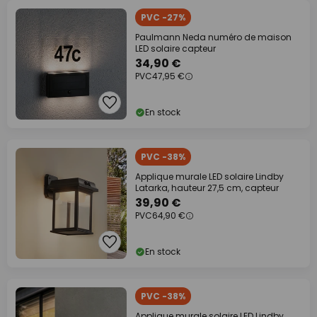
PVC -27%
Paulmann Neda numéro de maison
LED solaire capteur
34,90 €
PVC
47,95 €
En stock
PVC -38%
Applique murale LED solaire Lindby
Latarka, hauteur 27,5 cm, capteur
39,90 €
PVC
64,90 €
En stock
PVC -38%
Applique murale solaire LED Lindby