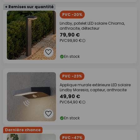
+ Remises sur quantité
PVC -20%
Lindby, potelet LED solaire Chioma,
anthracite, détecteur
79,90 €
PVC
99,90 €
En stock
PVC -23%
Applique murale extérieure LED solaire
Lindby Maresia, capteur, anthracite
49,90 €
PVC
64,90 €
En stock
Dernière chance
PVC -47%