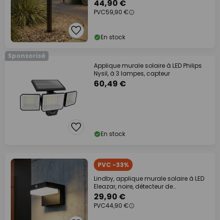
44,90 €
PVC
59,90 €
En stock
Sponsorisé
Applique murale solaire à LED Philips
Nysil, à 3 lampes, capteur
60,49 €
En stock
PVC -33%
Lindby, applique murale solaire à LED
Eleazar, noire, détecteur de
mouvement, à
29,90 €
PVC
44,90 €