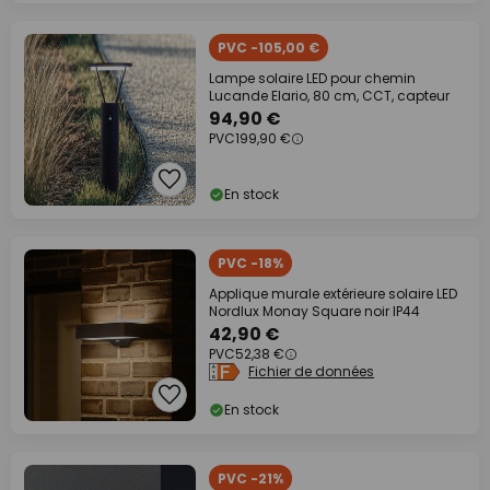
PVC -105,00 €
Lampe solaire LED pour chemin
Lucande Elario, 80 cm, CCT, capteur
94,90 €
PVC
199,90 €
En stock
PVC -18%
Applique murale extérieure solaire LED
Nordlux Monay Square noir IP44
42,90 €
PVC
52,38 €
Fichier de données
En stock
PVC -21%