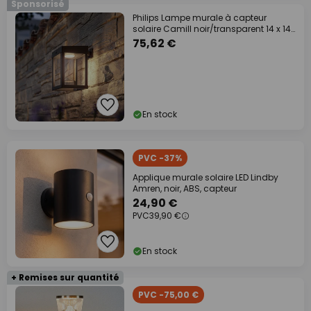
Sponsorisé
Philips Lampe murale à capteur
solaire Camill noir/transparent 14 x 14
cm
75,62 €
En stock
PVC -37%
Applique murale solaire LED Lindby
Amren, noir, ABS, capteur
24,90 €
PVC
39,90 €
En stock
+ Remises sur quantité
PVC -75,00 €