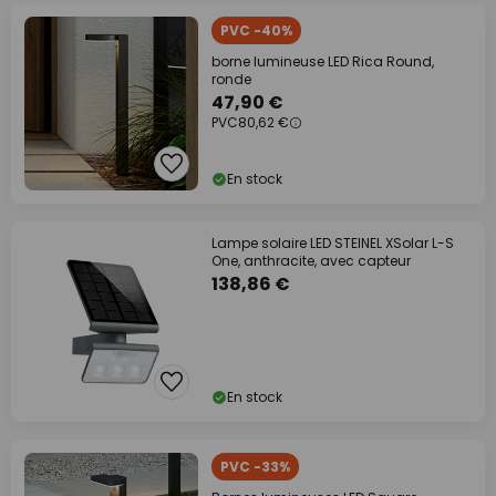
PVC -40%
borne lumineuse LED Rica Round,
ronde
47,90 €
PVC
80,62 €
En stock
Lampe solaire LED STEINEL XSolar L-S
One, anthracite, avec capteur
138,86 €
En stock
PVC -33%