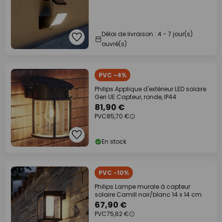
Délai de livraison : 4 - 7 jour(s)
ouvré(s)
PVC -4%
Philips Applique d'extérieur LED solaire
Geri UE Capteur, ronde, IP44
81,90 €
PVC
85,70 €
En stock
PVC -10%
Philips Lampe murale à capteur
solaire Camill noir/blanc 14 x 14 cm
67,90 €
PVC
75,62 €