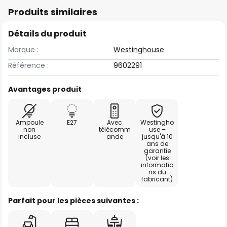
Produits similaires
Détails du produit
Marque :
Westinghouse
Référence :
9602291
Avantages produit
Ampoule
E27
Avec
Westingho
non
télécomm
use –
incluse
ande
jusqu'à 10
ans de
garantie
(voir les
informatio
ns du
fabricant)
Parfait pour les pièces suivantes :