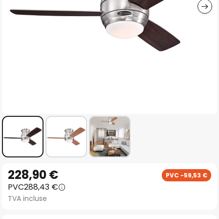
Skip
228,90 €
PVC -59,53 €
to
PVC
288,43 €
the
TVA incluse
beginning
of