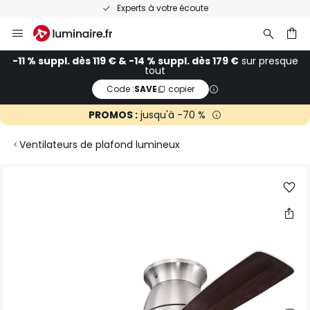
Experts à votre écoute
Allez
au
contenu
ercher
-11 % suppl. dès 119 € & -14 % suppl. dès 179 €
sur presque
tout
Code :
SAVE
copier
PROMOS :
jusqu'à -70 %
Ventilateurs de plafond lumineux
Skip
to
the
end
of
the
images
gallery