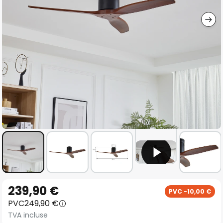
gallery
Skip
239,90 €
PVC -10,00 €
to
PVC
249,90 €
the
TVA incluse
beginning