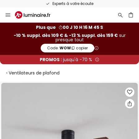
Experts à votre écoute
Allez
au
contenu
ercher
Plus que
00 J 10 H 16 M 44 S
-10 % suppl. dès 109 € & -13 % suppl. dès 159 €
sur
presque tout
Code :
WOW
copier
PROMOS :
jusqu'à -70 %
Ventilateurs de plafond
Skip
to
the
end
of
the
images