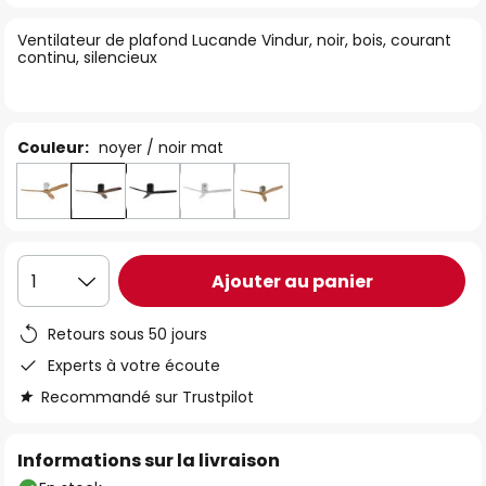
of
Ventilateur de plafond Lucande Vindur, noir, bois, courant
the
continu, silencieux
images
gallery
Couleur:
noyer / noir mat
Ajouter au panier
1
Retours sous 50 jours
Experts à votre écoute
Recommandé sur Trustpilot
Informations sur la livraison