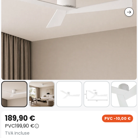
gallery
Skip
189,90 €
PVC -10,00 €
to
PVC
199,90 €
the
TVA incluse
beginning