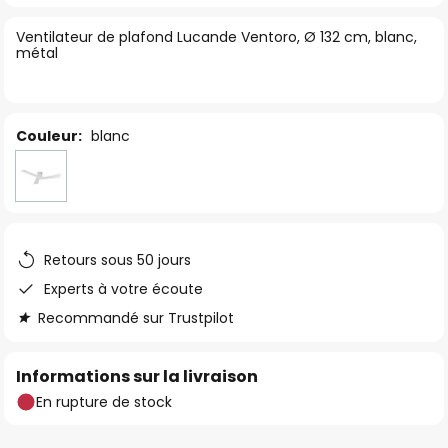
of
Ventilateur de plafond Lucande Ventoro, Ø 132 cm, blanc,
the
métal
images
gallery
Couleur:
blanc
Retours sous 50 jours
Experts à votre écoute
Recommandé sur Trustpilot
Informations sur la livraison
En rupture de stock