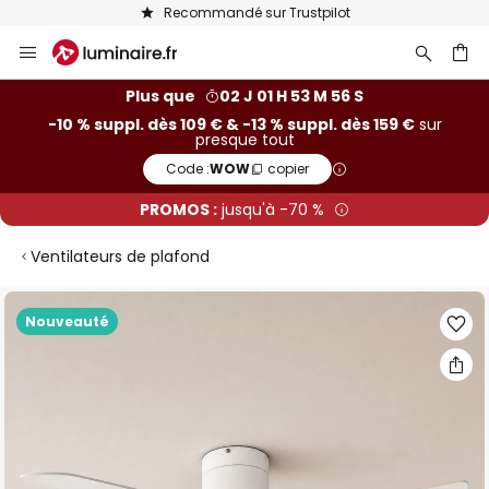
Recommandé sur Trustpilot
Allez
au
contenu
ercher
Plus que
02 J 01 H 53 M 56 S
-10 % suppl. dès 109 € & -13 % suppl. dès 159 €
sur
presque tout
Code :
WOW
copier
PROMOS :
jusqu'à -70 %
Ventilateurs de plafond
Skip
Nouveauté
to
the
end
of
the
images