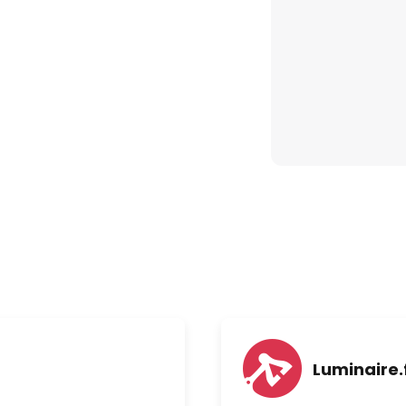
 %/35 %/50 %/60 %/70 %/80 %/95
min
 m/s
Luminaire.
46 dB(A)