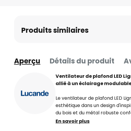
Skip
to
the
beginning
Produits similaires
of
the
images
gallery
Aperçu
Détails du produit
Av
Ventilateur de plafond LED Lig
allié à un éclairage modulabl
Le ventilateur de plafond LED Lign
esthétique dans un design d'inspi
du bois et du métal robuste conf
élégance intemporelle, tandis que
En savoir plus
le bois clair apporte une touche