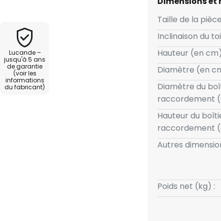
Dimensions et
grands salons et salles à
agréable et un éclairage
Taille de la pièce
Inclinaison du toi
Hauteur (en cm)
Lucande –
 offre une fonction CCT flexible
jusqu'à 5 ans
de garantie
 niveaux de lumière : blanc
Diamètre (en cm
(voir les
000 K) et lumière similaire à la
informations
Diamètre du boî
du fabricant)
 à la télécommande fournie, la
raccordement (
lusieurs niveaux afin de créer
Hauteur du boîti
ue occasion. Ce ventilateur de
raccordement (
ge économe en énergie avec
, devenant ainsi un élément
Autres dimension
ernes.
Poids net (kg) :
 trois niveaux (3 000 K / 4 000 K