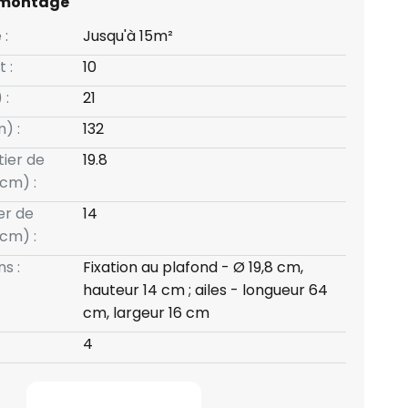
 montage
 :
Jusqu'à 15m²
t :
10
 :
21
) :
132
tier de
19.8
cm) :
er de
14
cm) :
s :
Fixation au plafond - Ø 19,8 cm,
hauteur 14 cm ; ailes - longueur 64
cm, largeur 16 cm
4