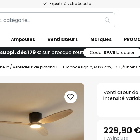
Experts à votre écoute
Rechercher
Ampoules
Ventilateurs
Marques
PROM
 suppl. dès 179 €
sur presque tout
Code :
SAVE
copier
ineux
Ventilateur de plafond LED Lucande Lignia, Ø 132 cm, CCT, à intensi
Ventilateur de
intensité varia
229,90 
TVA incluse