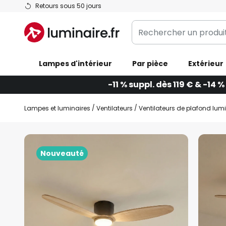
Allez
Retours sous 50 jours
au
Rechercher
contenu
un
produit,
Lampes d'intérieur
catégorie...
Par pièce
Extérieur
-11 % suppl. dès 119 € & -14 %
Lampes et luminaires
Ventilateurs
Ventilateurs de plafond lum
Skip
to
Nouveauté
the
end
of
the
images