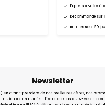
52 (m³/min)/W
Experts à votre éc
vec 2 piles rechargeables AAA
Recommandé sur Tr
Retours sous 50 jou
Newsletter
) en avant-première de nos meilleures offres, nos promo
s tendances en matière d'éclairage. Inscrivez-vous et re
réduction de 15 %*
à utiliser lors de votre prochain achat