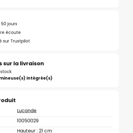
 50 jours
tre écoute
ur Trustpilot
 sur la livraison
 stock
umineuse(s) intégrée(s)
roduit
Lucande
10050029
Hauteur : 21 cm