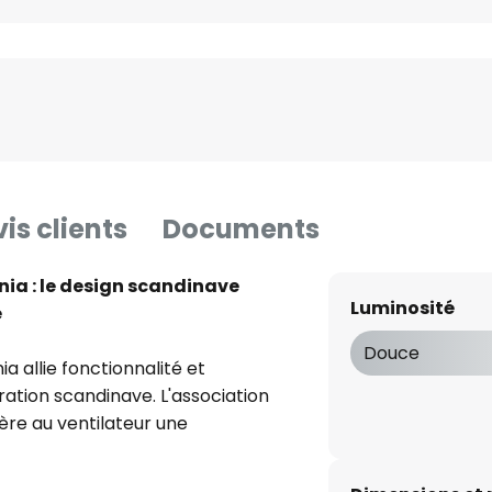
is clients
Documents
nia : le design scandinave
Luminosité
e
Douce
ia allie fonctionnalité et
ration scandinave. L'association
ère au ventilateur une
 le contraste entre le noir et
 stylée. Avec un diamètre de 132