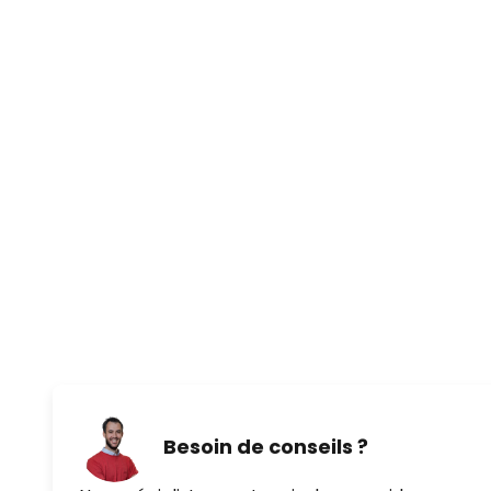
- À intensité variable (20 %/30
%/100 %)
Puissance par vitesse :
- 35 watts à 213 tr/min
- 17 watts à 163 tr/min
- 5 watts à 95 tr/min
- Débit d'air maximal : 158,4 m³/
- Vitesse maximale de l'air : 2,44
Besoin de conseils ?
- Niveau sonore du ventilateur : 