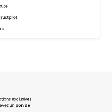
oute
ustpilot
rs
tions exclusives
cevez un
bon de
.