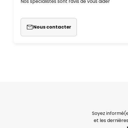
Nos spécialistes sont ravis de vous aider
- Indice de rendement (SV) : 4,
- La télécommande fonctionne a
NiCa
Nous contacter
Soyez informé(e
et les dernière