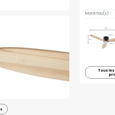
Matériau(x) :
Tous les
pr
os