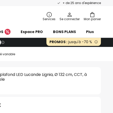
+ de 25 ans d'expérience
Services
Se connecter
Mon panier
OS
Espace PRO
BONS PLANS
Plus
PROMOS :
jusqu'à -70 %
té variable
 plafond LED Lucande Lignia, Ø 132 cm, CCT, à
ble
€