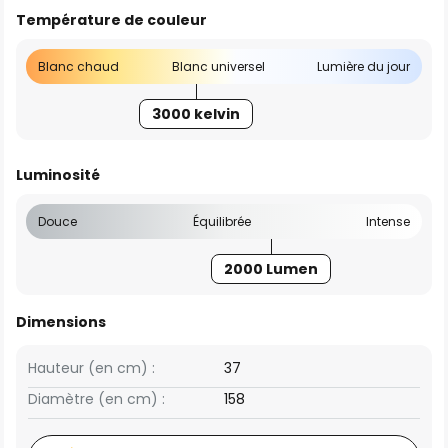
Température de couleur
Blanc chaud
Blanc universel
Lumière du jour
3000 kelvin
Luminosité
Douce
Équilibrée
Intense
2000 Lumen
Dimensions
Hauteur (en cm) :
37
Diamètre (en cm) :
158