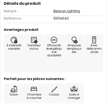
Détails du produit
Marque :
Beacon Lighting
Référence :
10014640
Avantages produit
À intensité
Variateur
Efficacité
Ampoule
Avec
variable
inclus
énergétiqu
remplaça
télécomm
e et
ble
ande
durabilité
Parfait pour les pièces suivantes :
Salon
Chambre
Couloir
Salle à
à coucher
manger