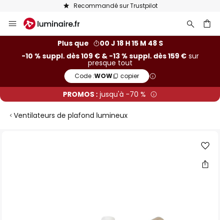
Recommandé sur Trustpilot
Allez
au
contenu
ercher
Plus que
00 J 18 H 15 M 47 S
-10 % suppl. dès 109 € & -13 % suppl. dès 159 €
sur
presque tout
Code :
WOW
copier
PROMOS :
jusqu'à -70 %
Ventilateurs de plafond lumineux
Skip
to
the
end
of
the
images