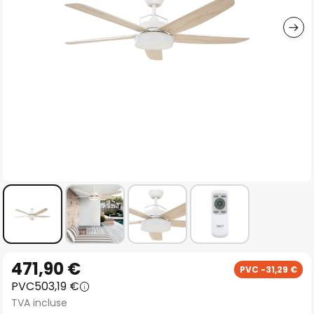
gallery
Skip
471,90 €
PVC -31,29 €
to
PVC
503,19 €
the
TVA incluse
beginning