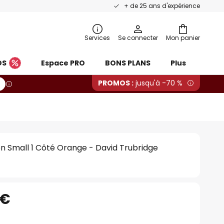
+ de 25 ans d'expérience
Services
Se connecter
Mon panier
OS
Espace PRO
BONS PLANS
Plus
PROMOS :
jusqu'à -70 %
n Small 1 Côté Orange - David Trubridge
 €