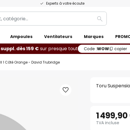
Experts à votre écoute
Rechercher
Ampoules
Ventilateurs
Marques
PROM
 suppl. dès 159 €
sur presque tout
Code :
WOW
copier
l 1 Côté Orange - David Trubridge
Toru Suspensio
1 499,90
TVA incluse