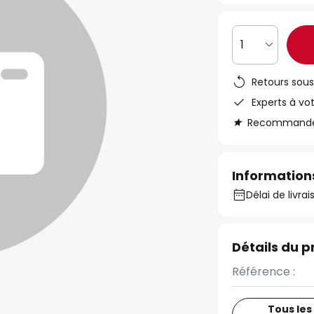
1
Retours sous
Experts à vo
Recommandé s
Informations
Délai de livra
Détails du p
Référence :
Tous les