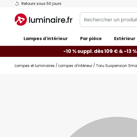
Allez
Retours sous 50 jours
au
Rechercher
contenu
un
produit,
Lampes d'intérieur
catégorie...
Par pièce
Extérieur
-10 % suppl. dès 109 € & -13 %
Lampes et luminaires
Lampes d'intérieur
Toru Suspension Smal
Skip
to
the
end
of
the
images