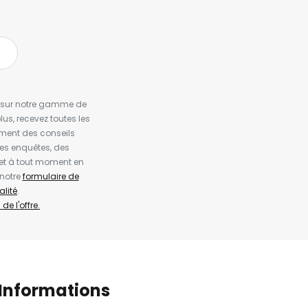
es sur notre gamme de
us, recevez toutes les
ement des conseils
es enquêtes, des
et à tout moment en
 notre
formulaire de
alité
.
de l'offre.
Informations