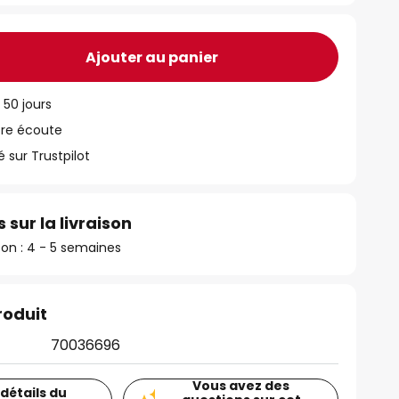
Ajouter au panier
 50 jours
tre écoute
ur Trustpilot
 sur la livraison
ison : 4 - 5 semaines
roduit
70036696
Vous avez des
 détails du