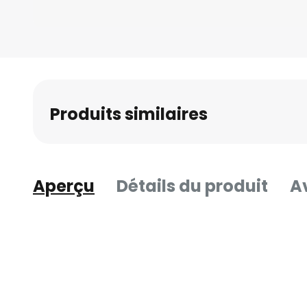
Skip
to
the
beginning
Produits similaires
of
the
images
gallery
Aperçu
Détails du produit
Av