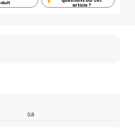
questions sur cet
oduit
article ?
0,8