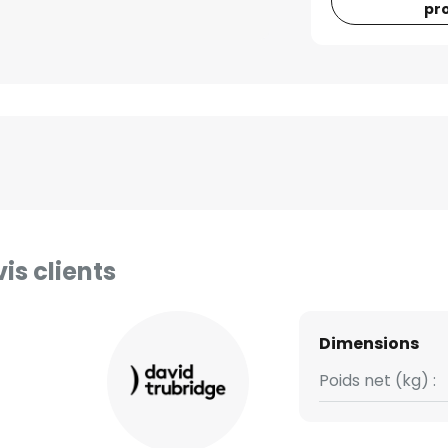
pr
is clients
Dimensions
Poids net (kg) :