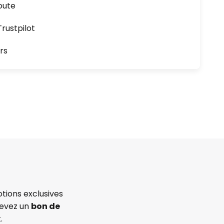
oute
ustpilot
rs
tions exclusives
cevez un
bon de
.