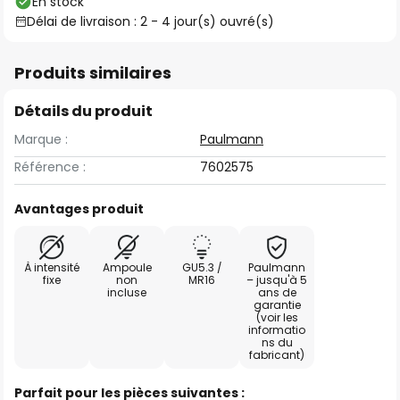
En stock
Délai de livraison : 2 - 4 jour(s) ouvré(s)
Produits similaires
Détails du produit
Marque :
Paulmann
Référence :
7602575
Avantages produit
À intensité
Ampoule
GU5.3 /
Paulmann
fixe
non
MR16
– jusqu'à 5
incluse
ans de
garantie
(voir les
informatio
ns du
fabricant)
Parfait pour les pièces suivantes :