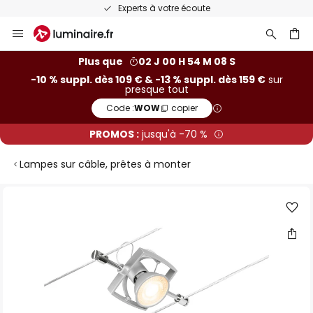
Experts à votre écoute
Allez
au
contenu
ercher
Plus que
02 J 00 H 54 M 07 S
-10 % suppl. dès 109 € & -13 % suppl. dès 159 €
sur
presque tout
Code :
WOW
copier
PROMOS :
jusqu'à -70 %
Lampes sur câble, prêtes à monter
Skip
to
the
end
of
the
images