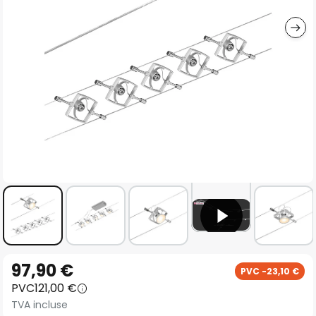
gallery
Skip
97,90 €
PVC -23,10 €
to
PVC
121,00 €
the
TVA incluse
beginning