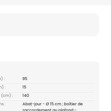
) :
95
) :
15
 (cm) :
140
s :
Abat-jour - Ø 15 cm ; boîtier de
raccordement au plafond -