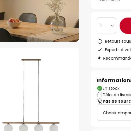
1
Retours sous
Experts à vo
Recommandé s
Informations
En stock
Délai de livrai
Pas de sour
Choisir ampou