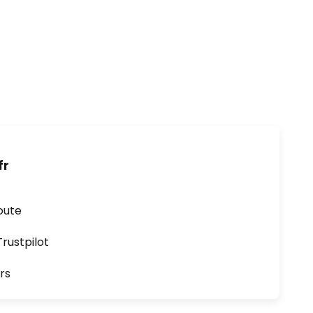
fr
oute
ustpilot
rs