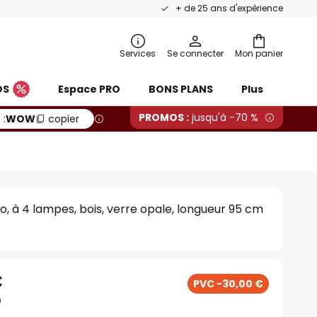
+ de 25 ans d'expérience
Services
Se connecter
Mon panier
OS
Espace PRO
BONS PLANS
Plus
PROMOS :
jusqu'à -70 %
 :
WOW
copier
o, à 4 lampes, bois, verre opale, longueur 95 cm
€
PVC -30,00 €