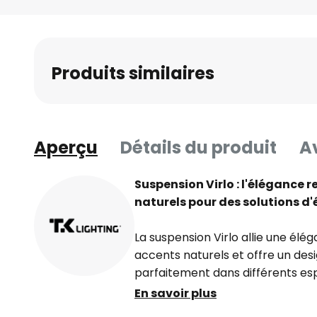
Skip
to
the
beginning
Produits similaires
of
the
images
gallery
Aperçu
Détails du produit
Av
Suspension Virlo : l'élégance 
naturels pour des solutions d'
La suspension Virlo allie une élé
accents naturels et offre un des
parfaitement dans différents espa
salle à manger ou la cuisine. Les
En savoir plus
créent un éclairage uniforme et