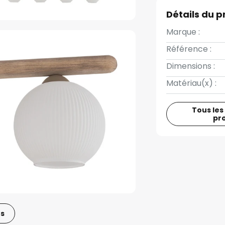
Détails du p
Marque :
Référence :
Dimensions :
Matériau(x) :
Tous les
pr
os