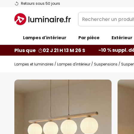
Allez
Retours sous 50 jours
au
Rechercher
contenu
un
produit,
Lampes d'intérieur
catégorie...
Par pièce
Extérieur
-10 % suppl. d
Plus que
02 J 21 H 13 M 25 S
Lampes et luminaires
Lampes d'intérieur
Suspensions
Suspens
Skip
to
the
end
of
the
images