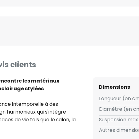
is clients
rencontre les matériaux
Dimensions
éclairage stylées
Longueur (en cm
gance intemporelle à des
Diamètre (en cm
ign harmonieux qui s'intègre
ces de vie tels que le salon, la
Suspension max.
 quatre sources lumineuses
Autres dimension
 apportent une touche