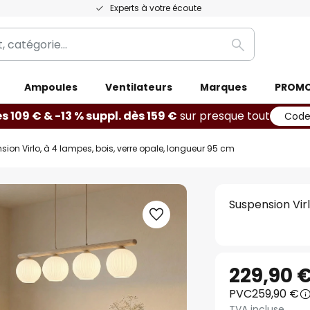
Experts à votre écoute
Rechercher
Ampoules
Ventilateurs
Marques
PROM
ès 109 € & -13 % suppl. dès 159 €
sur presque tout
Code
ion Virlo, à 4 lampes, bois, verre opale, longueur 95 cm
Suspension Virl
229,90 
PVC
259,90 €
TVA incluse