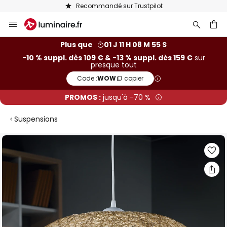
Recommandé sur Trustpilot
Allez
au
contenu
ercher
Plus que
01 J 11 H 08 M 54 S
-10 % suppl. dès 109 € & -13 % suppl. dès 159 €
sur
presque tout
Code :
WOW
copier
PROMOS :
jusqu'à -70 %
Suspensions
Skip
to
the
end
of
the
images