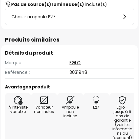
Pas de source(s) lumineuse(s)
incluse(s)
Choisir ampoule E27
Produits similaires
Détails du produit
Marque :
EGLO
Référence :
3031948
Avantages produit
À intensité
Variateur
Ampoule
E27
Eglo –
variable
non inclus
non
jusqu'à 5
incluse
ans de
garantie
(voir les
informatio
ns du
fabricant)