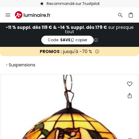
Recommandé sur Trustpilot
Allez
au
contenu
ercher
-11 % suppl. dès 119 € & -14 % suppl. dès 179 €
sur presque
tout
Code :
SAVE
copier
PROMOS :
jusqu'à -70 %
Suspensions
Skip
to
the
end
of
the
images
gallery