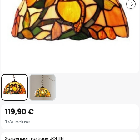
Skip
119,90 €
to
the
TVA incluse
beginning
of
Suspension rustique JOLIEN