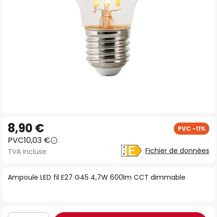
Skip
8,90 €
PVC -11%
to
PVC
10,03 €
the
Fichier de données
TVA incluse
beginning
of
Ampoule LED fil E27 G45 4,7W 600lm CCT dimmable
the
images
gallery