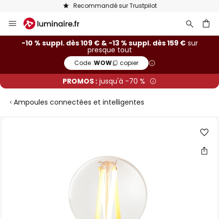
Recommandé sur Trustpilot
Allez
au
contenu
ercher
-10 % suppl. dès 109 € & -13 % suppl. dès 159 €
sur
presque tout
Code :
WOW
copier
PROMOS :
jusqu'à -70 %
Ampoules connectées et intelligentes
Skip
to
the
end
of
the
images
gallery