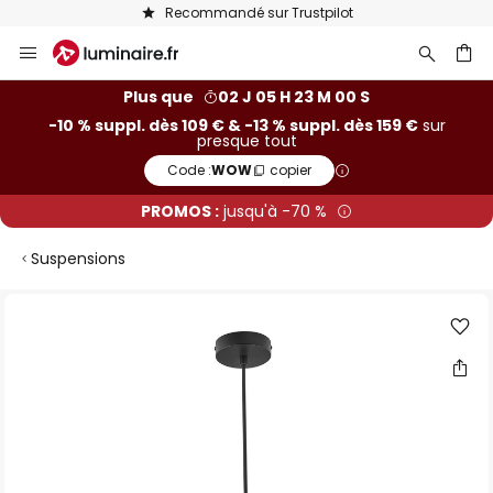
Recommandé sur Trustpilot
Allez
au
contenu
ercher
Plus que
02 J 05 H 22 M 59 S
-10 % suppl. dès 109 € & -13 % suppl. dès 159 €
sur
presque tout
Code :
WOW
copier
PROMOS :
jusqu'à -70 %
Suspensions
Skip
to
the
end
of
the
images