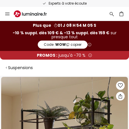
Experts à votre écoute
Allez
au
contenu
ercher
Plus que
01 J 08 H 54 M 05 S
-10 % suppl. dès 109 € & -13 % suppl. dès 159 €
sur
presque tout
Code :
WOW
copier
PROMOS :
jusqu'à -70 %
Suspensions
Skip
to
the
end
of
the
images