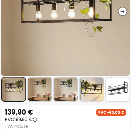
gallery
Skip
139,90 €
PVC -60,00 €
to
PVC
199,90 €
the
TVA incluse
beginning