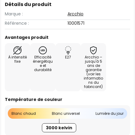
Détails du produit
Marque :
Arcchio
Référence :
10001571
Avantages produit
À intensité
Efficacité
E27
Arcchio –
fixe
énergétiqu
jusqu'à 5
e et
ans de
durabilité
garantie
(voir les
informatio
ns du
fabricant)
Température de couleur
Blanc chaud
Blanc universel
Lumière du jour
3000 kelvin