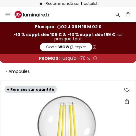
Recommandé sur Trustpilot
Allez
au
contenu
ercher
Plus que
02 J 06 H 15 M 01 S
-10 % suppl. dès 109 € & -13 % suppl. dès 159 €
sur
presque tout
Code :
WOW
copier
PROMOS :
jusqu'à -70 %
Ampoules
Skip
+ Remises sur quantité
to
the
end
of
the
images