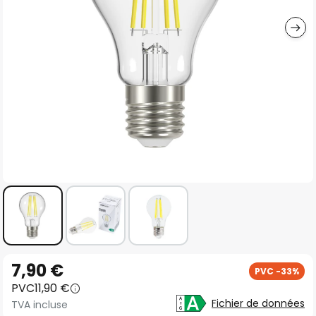
gallery
Skip
7,90 €
PVC -33%
to
PVC
11,90 €
the
Fichier de données
TVA incluse
beginning