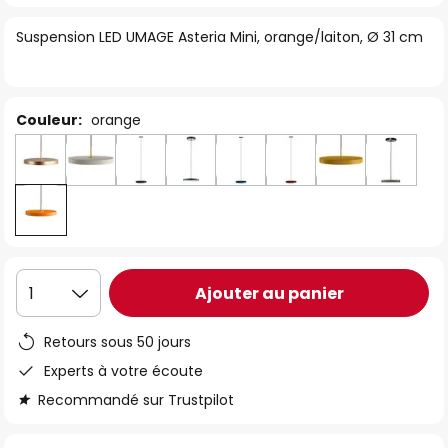
of
Suspension LED UMAGE Asteria Mini, orange/laiton, Ø 31 cm
the
images
gallery
Couleur:
orange
Ajouter au panier
1
Retours sous 50 jours
Experts à votre écoute
Recommandé sur Trustpilot