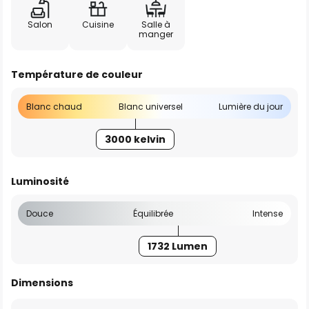
Salon
Cuisine
Salle à
manger
Température de couleur
Blanc chaud
Blanc universel
Lumière du jour
3000 kelvin
Luminosité
Douce
Équilibrée
Intense
1732 Lumen
Dimensions