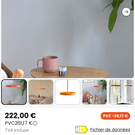
gallery
Skip
222,00 €
PVC -39,17 €
to
PVC
261,17 €
the
Fichier de données
TVA incluse
beginning