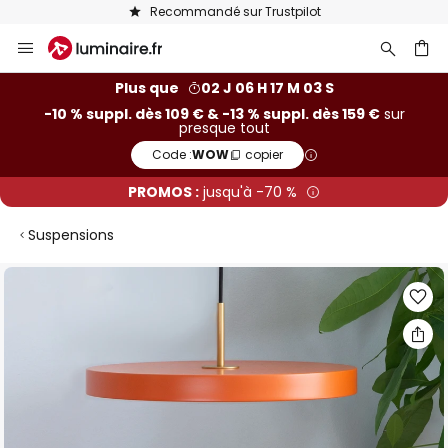
Recommandé sur Trustpilot
Allez
au
contenu
ercher
Plus que
02 J 06 H 17 M 02 S
-10 % suppl. dès 109 € & -13 % suppl. dès 159 €
sur
presque tout
Code :
WOW
copier
PROMOS :
jusqu'à -70 %
Suspensions
Skip
to
the
end
of
the
images