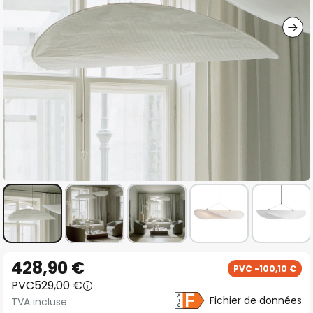
gallery
Skip
428,90 €
PVC -100,10 €
to
PVC
529,00 €
the
Fichier de données
TVA incluse
beginning