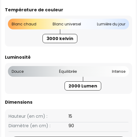
Température de couleur
Blanc chaud
Blanc universel
Lumière du jour
3000 kelvin
Luminosité
Douce
Équilibrée
Intense
2000 Lumen
Dimensions
Hauteur (en cm) :
15
Diamètre (en cm) :
90