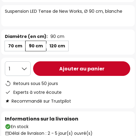
of
Suspension LED Tense de New Works, Ø 90 cm, blanche
the
images
gallery
Diamètre (en cm):
90 cm
70 cm
90 cm
120 cm
Ajouter au panier
1
Retours sous 50 jours
Experts à votre écoute
Recommandé sur Trustpilot
Informations sur la livraison
En stock
Délai de livraison : 2 - 5 jour(s) ouvré(s)