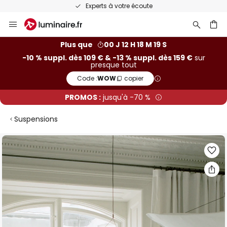
Recommandé sur Trustpilot
Allez
au
contenu
ercher
Plus que
00 J 12 H 18 M 18 S
-10 % suppl. dès 109 € & -13 % suppl. dès 159 €
sur
presque tout
Code :
WOW
copier
PROMOS :
jusqu'à -70 %
Suspensions
Skip
to
the
end
of
the
images