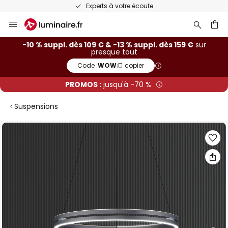
Experts à votre écoute
Allez
au
contenu
ercher
-10 % suppl. dès 109 € & -13 % suppl. dès 159 €
sur
presque tout
Code :
WOW
copier
PROMOS :
jusqu'à -70 %
Suspensions
Skip
to
the
end
of
the
images
gallery