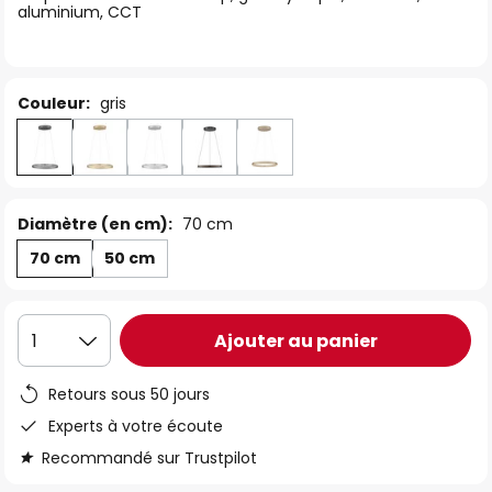
aluminium, CCT
the
images
gallery
Couleur:
gris
Diamètre (en cm):
70 cm
70 cm
50 cm
Ajouter au panier
1
Retours sous 50 jours
Experts à votre écoute
Recommandé sur Trustpilot