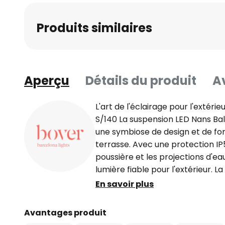
Produits similaires
Aperçu
Détails du produit
Av
L'art de l'éclairage pour l'extérie
S/140 La suspension LED Nans Ba
une symbiose de design et de fonc
terrasse. Avec une protection IP
poussière et les projections d'eau
lumière fiable pour l'extérieur. 
recouverte d'un diffuseur en pol
En savoir plus
la lumière émise n'éblouit pas. L'a
aspect décoratif. En tant que pro
Avantages produit
européenne, la suspension LED N