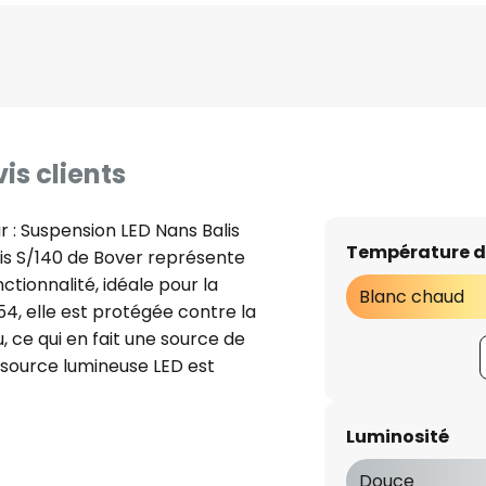
is clients
ur : Suspension LED Nans Balis
Température d
lis S/140 de Bover représente
tionnalité, idéale pour la
Blanc chaud
54, elle est protégée contre la
, ce qui en fait une source de
La source lumineuse LED est
ycarbonate opale, de sorte que
bat-jour en treillis assure un
Luminosité
duit de fabrication
ans Balis S/140 est synonyme
Douce