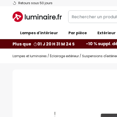
Allez
Retours sous 50 jours
au
Rechercher
contenu
un
produit,
Lampes d'intérieur
catégorie...
Par pièce
Extérieur
-10 % suppl. d
Plus que
01 J 20 H 31 M 23 S
Lampes et luminaires
Éclairage extérieur
Suspensions d'extérie
Skip
to
the
end
of
the
images