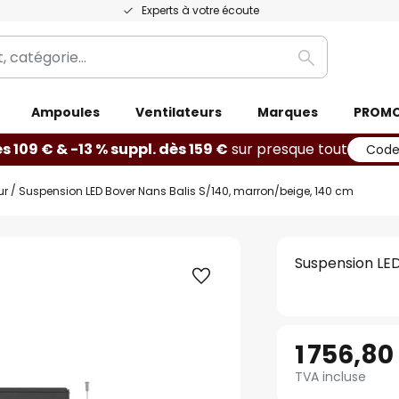
Experts à votre écoute
Rechercher
Ampoules
Ventilateurs
Marques
PROM
ès 109 € & -13 % suppl. dès 159 €
sur presque tout
Code
ur
Suspension LED Bover Nans Balis S/140, marron/beige, 140 cm
Suspension LED
1 756,80
TVA incluse