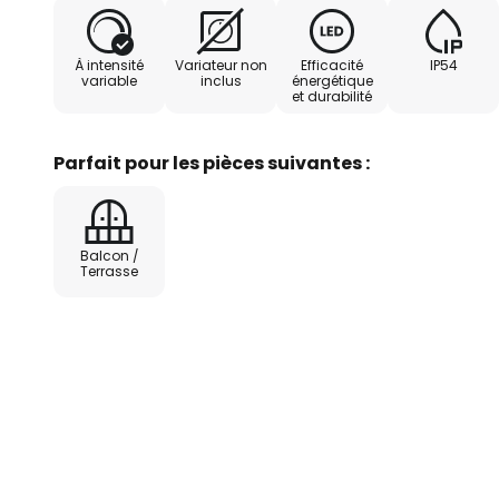
de qualité et de création de vale
l'expression d'un design qui ne s
À intensité
Variateur non
Efficacité
IP54
qui inspire aussi - un point fort 
variable
inclus
énergétique
et durabilité
intensité variable externe (TRIA
Parfait pour les pièces suivantes :
Balcon /
Terrasse