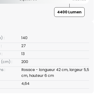
4400 Lumen
) :
140
:
27
 :
13
 (cm) :
200
s :
Rosace - longueur 42 cm, largeur 5,5
cm, hauteur 6 cm
4,64