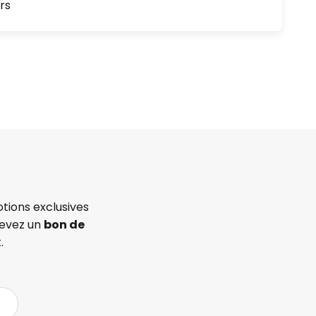
rs
tions exclusives
cevez un
bon de
.