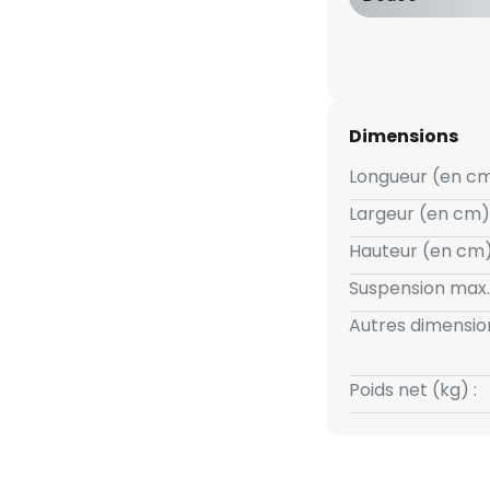
ur locale. La lampe est
e contente pas d'éclairer, mais
pour tout espace extérieur. -
C)
Dimensions
Longueur (en cm
Largeur (en cm) 
Hauteur (en cm)
Suspension max.
Autres dimension
Poids net (kg) :