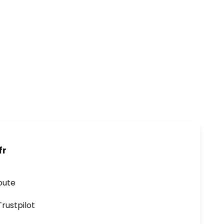
fr
oute
ustpilot