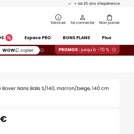
+ de 25 ans d'expérience
Services
Se connecter
Mon panier
OS
Espace PRO
BONS PLANS
Plus
PROMOS :
jusqu'à -70 %
 :
WOW
copier
 Bover Nans Balis S/140, marron/beige, 140 cm
 €