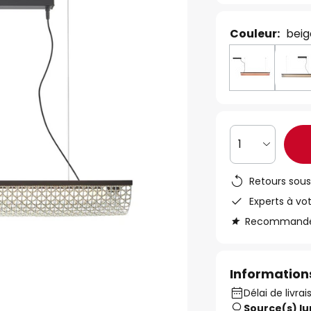
Couleur:
beig
1
Retours sous
Experts à vo
Recommandé s
Informations
Délai de livra
Source(s) l