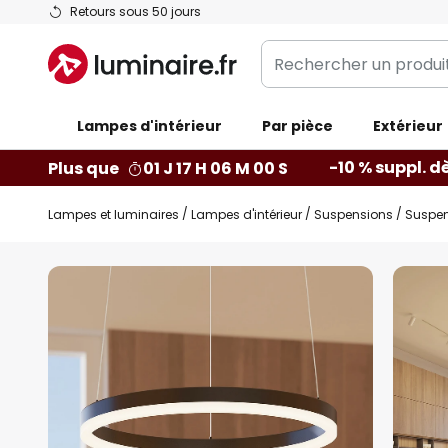
Allez
Retours sous 50 jours
au
Rechercher
contenu
un
produit,
Lampes d'intérieur
catégorie...
Par pièce
Extérieur
-10 % suppl. d
Plus que
01 J 17 H 05 M 59 S
Lampes et luminaires
Lampes d'intérieur
Suspensions
Suspen
Skip
to
the
end
of
the
images