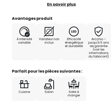
considérée comme une réinterpr
En savoir plus
classique, la suspension s'élevan
câbles métalliques filigranes et
Avantages produit
l'anneau métallique noir, sur la f
encastrées des LED puissantes et
lumière blanche chaude et chale
À intensité
Variateur non
Efficacité
Arcchio –
l'allure unique !
variable
inclus
énergétique
jusqu'à 5 ans
et durabilité
de garantie
(voir les
informations
du fabricant)
Parfait pour les pièces suivantes :
Cuisine
Salon
Salle à
manger