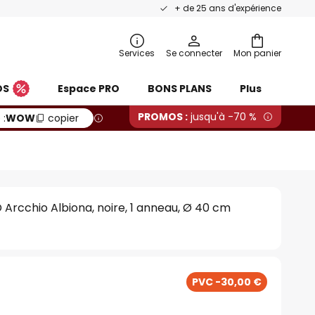
+ de 25 ans d'expérience
Services
Se connecter
Mon panier
OS
Espace PRO
BONS PLANS
Plus
PROMOS :
jusqu'à -70 %
 :
WOW
copier
 Arcchio Albiona, noire, 1 anneau, Ø 40 cm
PVC -30,00 €