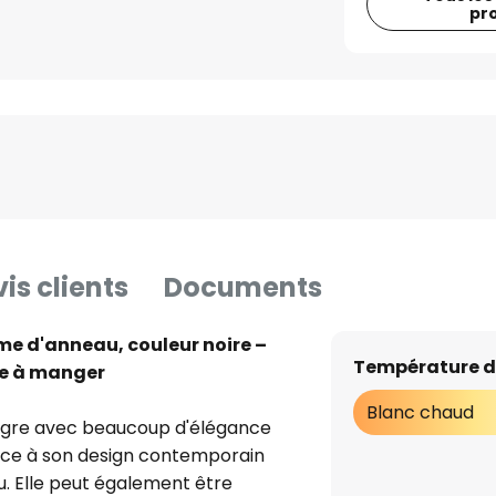
pr
is clients
Documents
me d'anneau, couleur noire –
Température d
lle à manger
Blanc chaud
ntègre avec beaucoup d'élégance
âce à son design contemporain
u. Elle peut également être