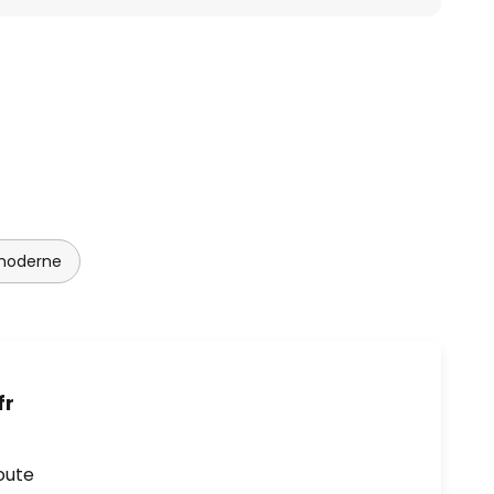
 moderne
fr
oute