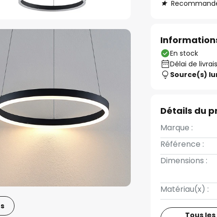
Recommandé s
Informations
En stock
Délai de livrai
Source(s) l
Détails du p
Marque :
Référence :
Dimensions :
Matériau(x) :
os
Tous les