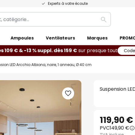
Experts à votre écoute
Rechercher
Ampoules
Ventilateurs
Marques
PROM
ès 109 € & -13 % suppl. dès 159 €
sur presque tout
Code
sion LED Arcchio Albiona, noire, 1 anneau, Ø 40 cm
Suspension LED
119,90 €
PVC
149,90 €
TVA incluse