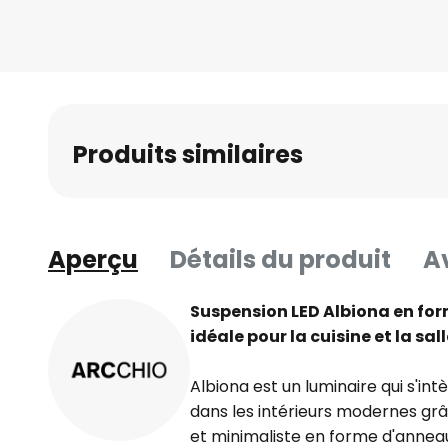
Skip
to
the
beginning
of
the
Produits similaires
images
gallery
Aperçu
Détails du produit
Av
Suspension LED Albiona en for
idéale pour la cuisine et la sa
Albiona est un luminaire qui s'i
dans les intérieurs modernes gr
et minimaliste en forme d'annea