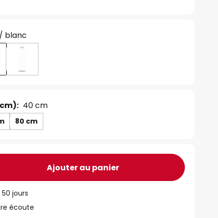
 / blanc
 cm):
40 cm
cm
80 cm
Ajouter au panier
 50 jours
tre écoute