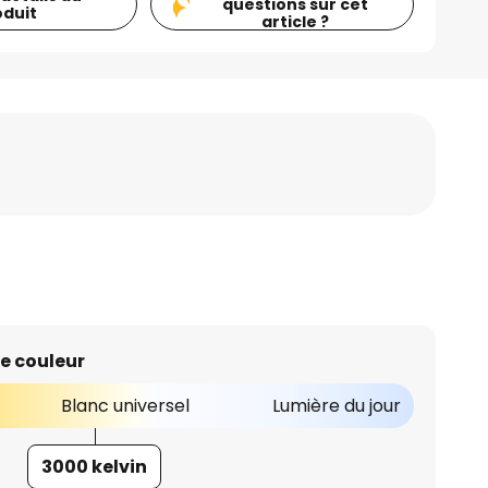
questions sur cet
oduit
article ?
e couleur
Blanc universel
Lumière du jour
3000 kelvin