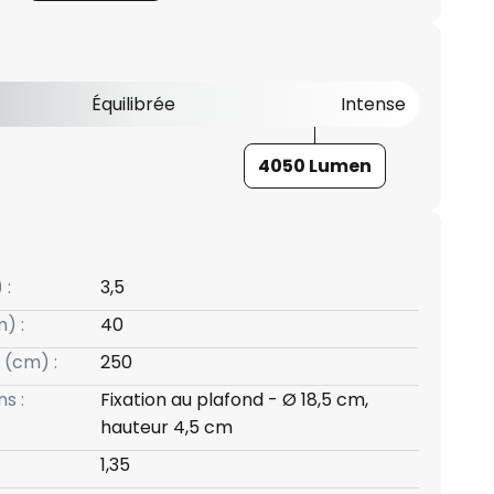
Équilibrée
Intense
4050 Lumen
 :
3,5
) :
40
 (cm) :
250
s :
Fixation au plafond - Ø 18,5 cm,
hauteur 4,5 cm
1,35