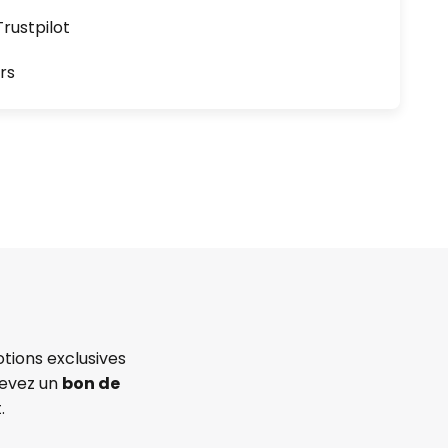
ustpilot
rs
tions exclusives
cevez un
bon de
.