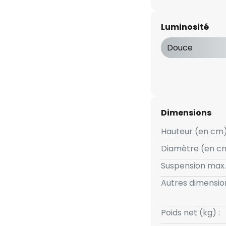
étation d'une lampe de cuisine
t dans la pièce grâce à trois
Luminosité
 étant dominée visuellement par
ace inférieure duquel sont
Douce
 efficaces qui diffusent une
ureuse. Un design élégant à
Dimensions
Hauteur (en cm)
Diamètre (en cm
Suspension max.
Autres dimension
Poids net (kg) :