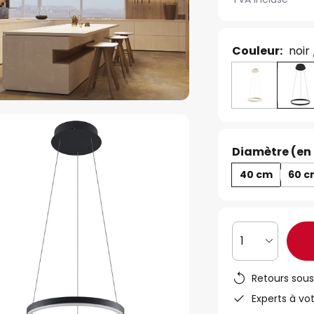
Couleur:
noir
Diamètre (en
40 cm
60 
1
Retours sous
Experts à vo