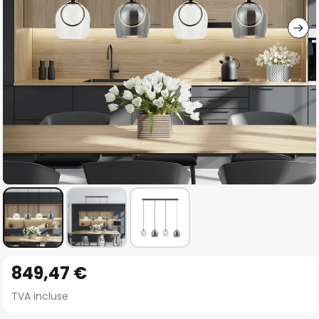
gallery
Skip
849,47 €
to
the
TVA incluse
beginning