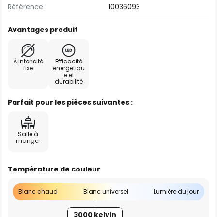
Référence :
10036093
Avantages produit
À intensité
Efficacité
fixe
énergétiqu
e et
durabilité
Parfait pour les pièces suivantes :
Salle à
manger
Température de couleur
Blanc chaud
Blanc universel
Lumière du jour
3000 kelvin