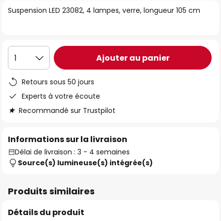
of
Suspension LED 23082, 4 lampes, verre, longueur 105 cm
the
images
gallery
Ajouter au panier
1
Retours sous 50 jours
Experts à votre écoute
Recommandé sur Trustpilot
Informations sur la livraison
Délai de livraison : 3 - 4 semaines
Source(s) lumineuse(s) intégrée(s)
Produits similaires
Détails du produit