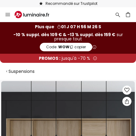
Recommandé sur Trustpilot
Allez
au
contenu
ercher
Plus que
01 J 07 H 56 M 25 S
-10 % suppl. dès 109 € & -13 % suppl. dès 159 €
sur
presque tout
Code :
WOW
copier
PROMOS :
jusqu'à -70 %
Suspensions
Skip
to
the
end
of
the
images