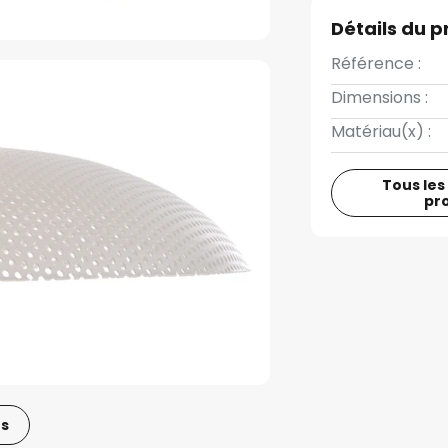
Détails du p
Référence :
Dimensions :
Matériau(x) :
Tous les
pr
os