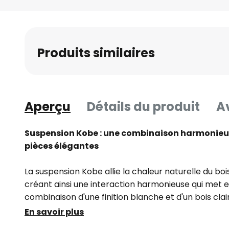
Skip
to
the
beginning
Produits similaires
of
the
images
gallery
Aperçu
Détails du produit
Av
Suspension Kobe : une combinaison harmonieu
pièces élégantes
La suspension Kobe allie la chaleur naturelle du bois
créant ainsi une interaction harmonieuse qui met e
combinaison d'une finition blanche et d'un bois cl
esthétique intemporelle qui crée une atmosphère él
En savoir plus
à manger ou le salon.