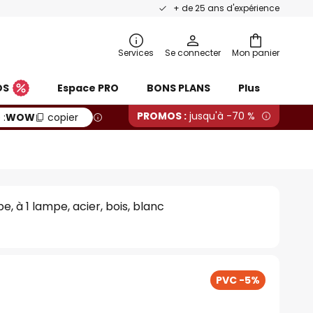
+ de 25 ans d'expérience
Services
Se connecter
Mon panier
OS
Espace PRO
BONS PLANS
Plus
PROMOS :
jusqu'à -70 %
 :
WOW
copier
, à 1 lampe, acier, bois, blanc
PVC -5%