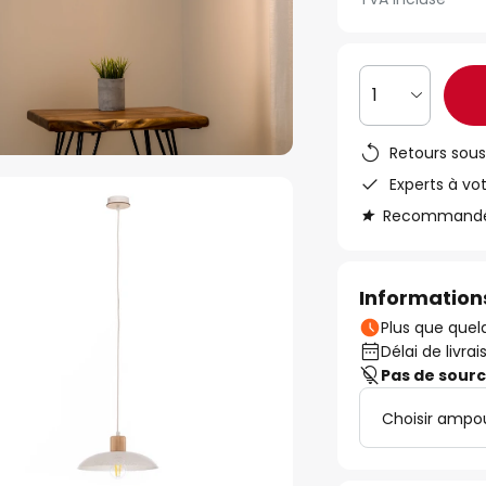
1
Retours sous
Experts à vo
Recommandé s
Informations
Plus que quelq
Délai de livrai
Pas de sour
Choisir ampo