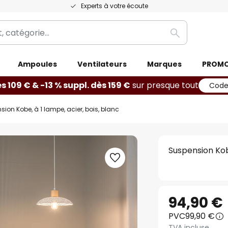
Experts à votre écoute
Rechercher
Ampoules
Ventilateurs
Marques
PROM
ès 109 € & -13 % suppl. dès 159 €
sur presque tout
Code
ion Kobe, à 1 lampe, acier, bois, blanc
Suspension Kobe
94,90 €
PVC
99,90 €
TVA incluse