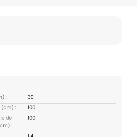
) :
30
 (cm) :
100
le de
100
cm) :
1,4