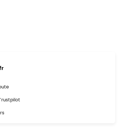
fr
oute
ustpilot
rs