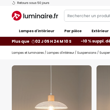
Allez
Retours sous 50 jours
au
Rechercher
contenu
un
produit,
Lampes d'intérieur
catégorie...
Par pièce
Extérieur
-10 % suppl. d
Plus que
02 J 05 H 24 M 09 S
Lampes et luminaires
Lampes d'intérieur
Suspensions
Suspens
Skip
to
the
end
of
the
images