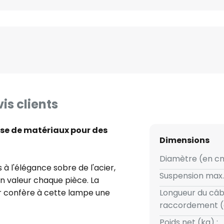
is clients
se de matériaux pour des
Dimensions
Diamètre (en cm
 à l'élégance sobre de l'acier,
Suspension max.
n valeur chaque pièce. La
air confère à cette lampe une
Longueur du câb
égante dans la cuisine, la salle
raccordement (
Poids net (kg) :