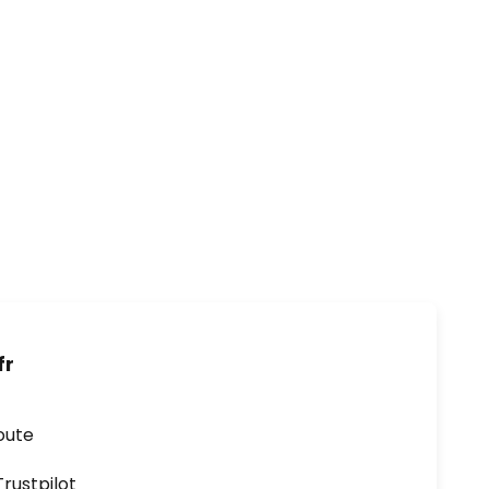
fr
oute
ustpilot