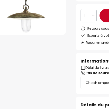
1
Retours sous
Experts à vo
Recommandé s
Informations
Délai de livra
Pas de sour
Choisir ampo
Détails du p