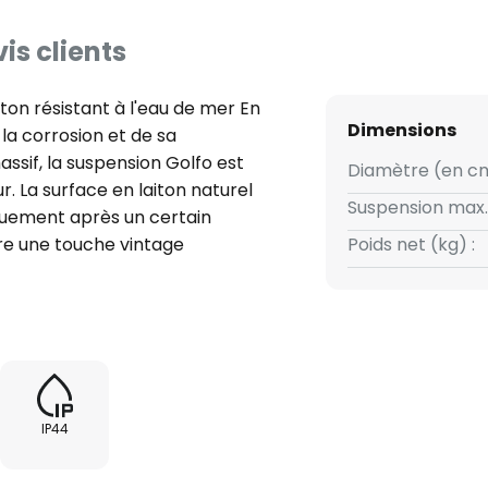
is clients
ton résistant à l'eau de mer En
Dimensions
la corrosion et de sa
ssif, la suspension Golfo est
Diamètre (en cm
eur. La surface en laiton naturel
Suspension max.
iquement après un certain
re une touche vintage
Poids net (kg) :
rée, entourée d'un abat-jour
re équipée de toutes sortes
ximum.
IP44