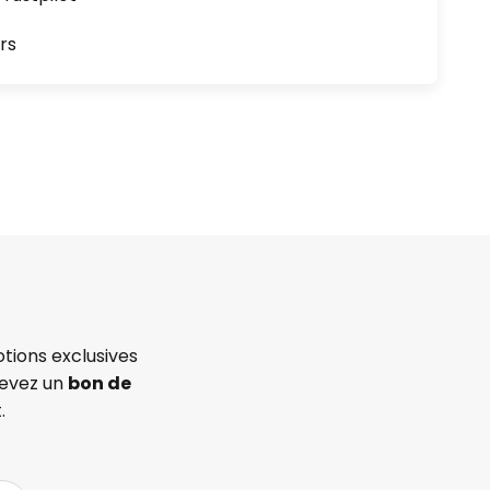
rs
tions exclusives
cevez un
bon de
.