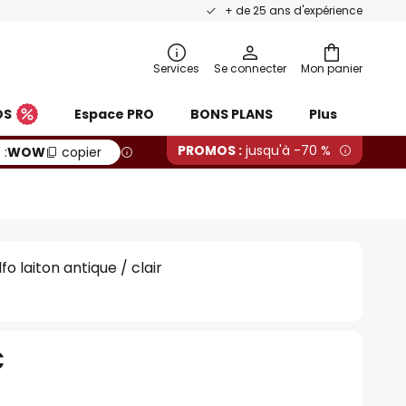
+ de 25 ans d'expérience
Services
Se connecter
Mon panier
OS
Espace PRO
BONS PLANS
Plus
PROMOS :
jusqu'à -70 %
 :
WOW
copier
o laiton antique / clair
€