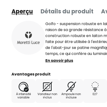
Aperçu
Détails du produit
Av
Golfo - suspension robuste en lai
raison de sa grande résistance à 
construction robuste en laiton ma
faite pour être utilisée à l'extéri
de l'abat-jour se patine magnif
temps, ce qui confère au luminai
particulière. La douille E27 intég
En savoir plus
transparent protecteur, peut êt
d'ampoules jusqu'à 52 watts ma
Avantages produit
À intensité
Variateur non
Ampoule non
E27
variable
inclus
incluse