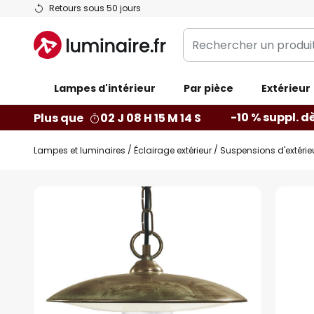
Allez
Retours sous 50 jours
au
Rechercher
contenu
un
produit,
Lampes d'intérieur
catégorie...
Par pièce
Extérieur
-10 % suppl. d
Plus que
02 J 08 H 15 M 13 S
Lampes et luminaires
Éclairage extérieur
Suspensions d'extérie
Skip
to
the
end
of
the
images