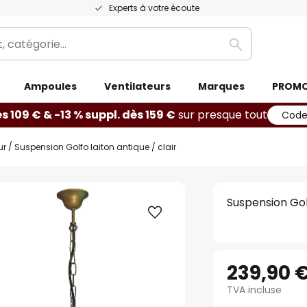
Experts à votre écoute
Rechercher
Ampoules
Ventilateurs
Marques
PROM
ès 109 € & -13 % suppl. dès 159 €
sur presque tout
Code
ur
Suspension Golfo laiton antique / clair
Suspension Golf
239,90 
TVA incluse