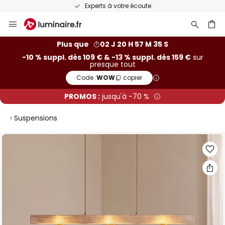
Experts à votre écoute
Allez
au
contenu
ercher
Plus que
02 J 20 H 57 M 35 S
-10 % suppl. dès 109 € & -13 % suppl. dès 159 €
sur
presque tout
Code :
WOW
copier
PROMOS :
jusqu'à -70 %
Suspensions
Skip
to
the
end
of
the
images