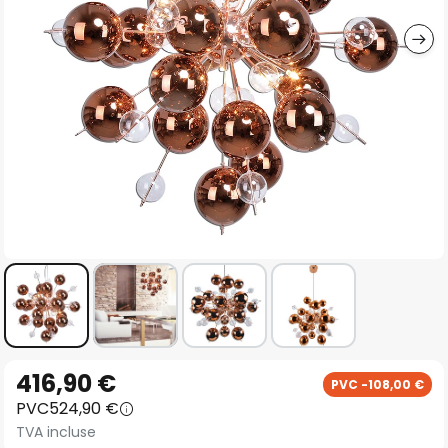
gallery
Skip
416,90 €
PVC -108,00 €
to
PVC
524,90 €
the
TVA incluse
beginning