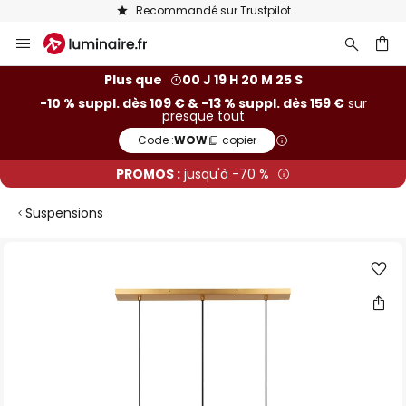
Recommandé sur Trustpilot
Allez
au
contenu
ercher
Plus que
00 J 19 H 20 M 24 S
-10 % suppl. dès 109 € & -13 % suppl. dès 159 €
sur
presque tout
Code :
WOW
copier
PROMOS :
jusqu'à -70 %
Suspensions
Skip
to
the
end
of
the
images