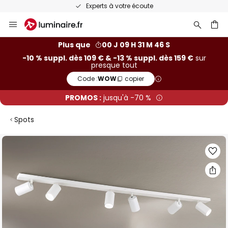
Recommandé sur Trustpilot
Allez
au
contenu
ercher
Plus que
00 J 09 H 31 M 45 S
-10 % suppl. dès 109 € & -13 % suppl. dès 159 €
sur
presque tout
Code :
WOW
copier
PROMOS :
jusqu'à -70 %
Spots
Skip
to
the
end
of
the
images