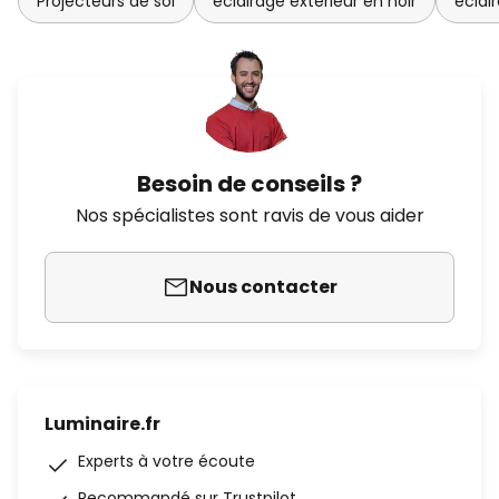
Projecteurs de sol
éclairage extérieur en noir
éclai
Besoin de conseils ?
Nos spécialistes sont ravis de vous aider
Nous contacter
Luminaire.fr
Experts à votre écoute
Recommandé sur Trustpilot