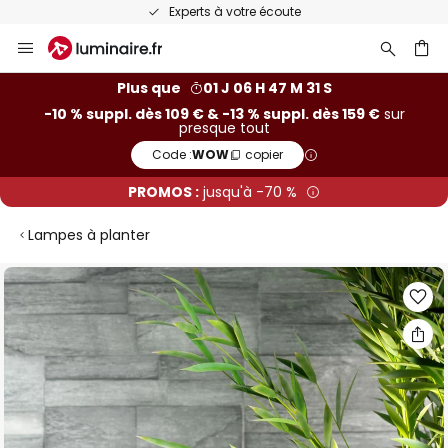
Experts à votre écoute
Allez
au
contenu
ercher
Plus que
01 J 06 H 47 M 31 S
-10 % suppl. dès 109 € & -13 % suppl. dès 159 €
sur
presque tout
Code :
WOW
copier
PROMOS :
jusqu'à -70 %
Lampes à planter
Skip
to
the
end
of
the
images