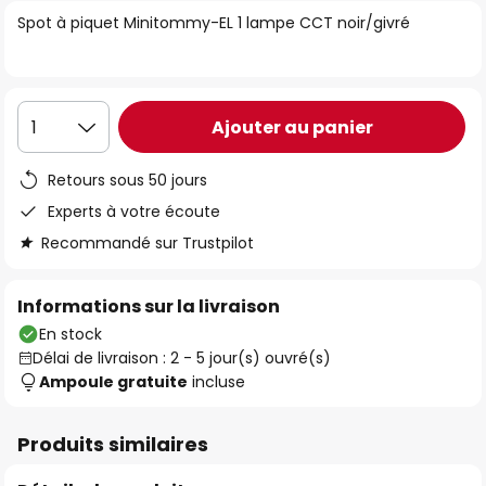
of
Spot à piquet Minitommy-EL 1 lampe CCT noir/givré
the
images
gallery
Ajouter au panier
1
Retours sous 50 jours
Experts à votre écoute
Recommandé sur Trustpilot
Informations sur la livraison
En stock
Délai de livraison : 2 - 5 jour(s) ouvré(s)
Ampoule gratuite
incluse
Produits similaires