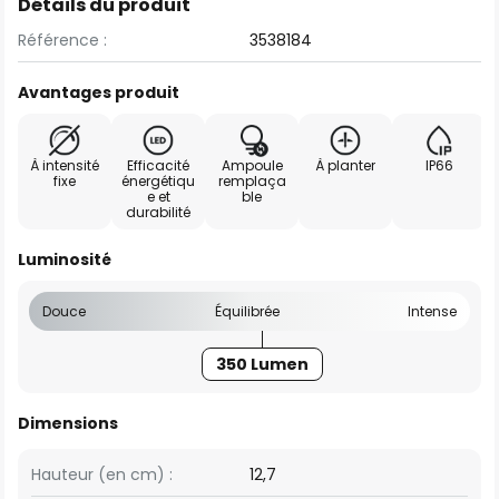
Détails du produit
Référence :
3538184
Avantages produit
À intensité
Efficacité
Ampoule
À planter
IP66
fixe
énergétiqu
remplaça
e et
ble
durabilité
Luminosité
Douce
Équilibrée
Intense
350 Lumen
Dimensions
Hauteur (en cm) :
12,7