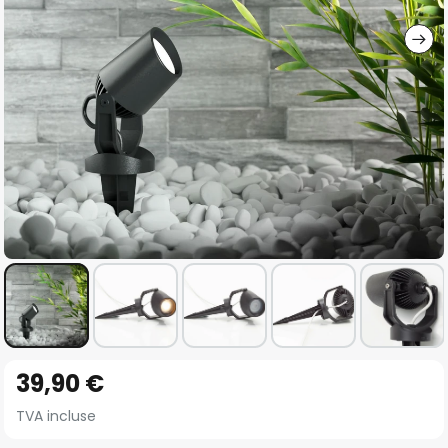
gallery
Skip
39,90 €
to
the
TVA incluse
beginning