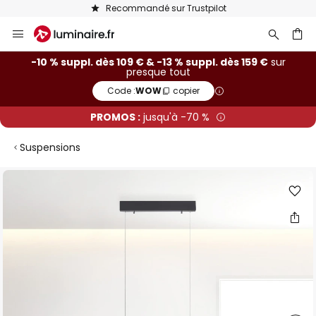
Recommandé sur Trustpilot
Allez
au
contenu
ercher
-10 % suppl. dès 109 € & -13 % suppl. dès 159 €
sur
presque tout
Code :
WOW
copier
PROMOS :
jusqu'à -70 %
Suspensions
Skip
to
the
end
of
the
images
gallery