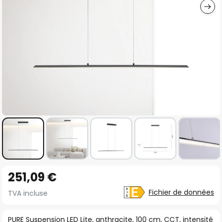
Skip
251,09 €
to
the
Fichier de données
TVA incluse
beginning
of
PURE Suspension LED Lite, anthracite, 100 cm, CCT, intensité