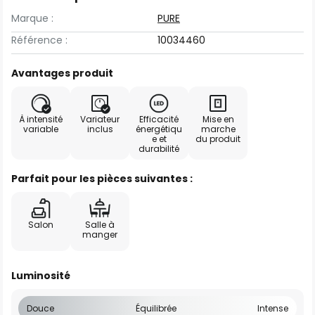
Marque :
PURE
Référence :
10034460
Avantages produit
À intensité
Variateur
Efficacité
Mise en
variable
inclus
énergétiqu
marche
e et
du produit
durabilité
Parfait pour les pièces suivantes :
Salon
Salle à
manger
Luminosité
Douce
Équilibrée
Intense