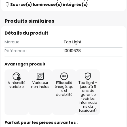
Source(s) lumineuse(s) intégrée(s)
Produits similaires
Détails du produit
Marque :
Top Light
Référence :
10010628
Avantages produit
À intensité
Variateur
Efficacité
Top Light –
variable
non inclus
énergétiqu
jusqu'à 5
e et
ans de
durabilité
garantie
(voir les
informatio
ns du
fabricant)
Parfait pour les pièces suivantes :