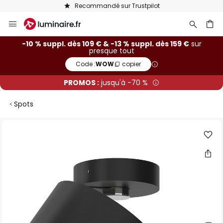
Recommandé sur Trustpilot
Allez
au
contenu
ercher
-10 % suppl. dès 109 € & -13 % suppl. dès 159 €
sur
presque tout
Code :
WOW
copier
PROMOS :
jusqu'à -70 %
Spots
Skip
to
the
end
of
the
images
gallery