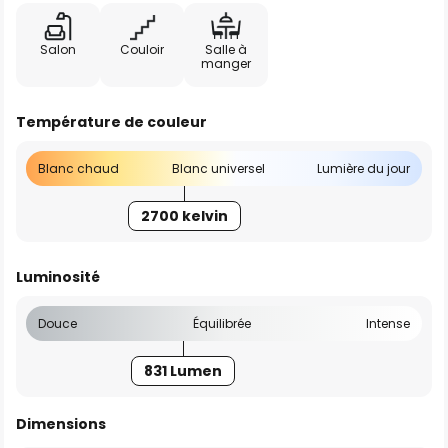
Salon
Couloir
Salle à
manger
Température de couleur
Blanc chaud
Blanc universel
Lumière du jour
2700 kelvin
Luminosité
Douce
Équilibrée
Intense
831 Lumen
Dimensions