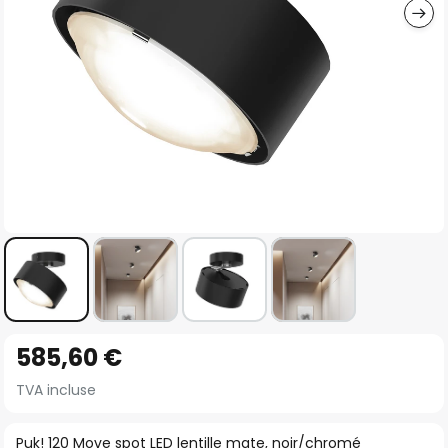
Skip
585,60 €
to
the
TVA incluse
beginning
of
Puk! 120 Move spot LED lentille mate, noir/chromé