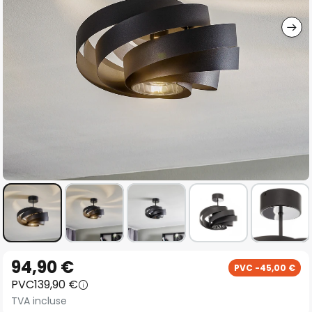
gallery
Skip
94,90 €
PVC -45,00 €
to
PVC
139,90 €
the
TVA incluse
beginning