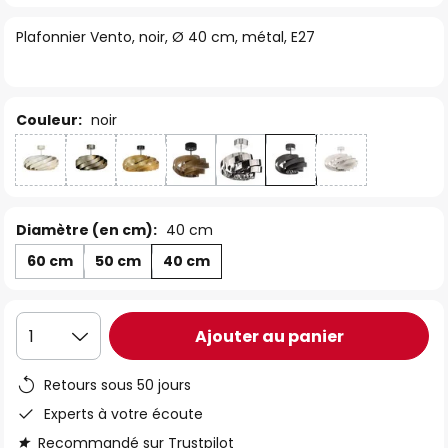
of
Plafonnier Vento, noir, Ø 40 cm, métal, E27
the
images
gallery
Couleur:
noir
Diamètre (en cm):
40 cm
60 cm
50 cm
40 cm
Ajouter au panier
1
Retours sous 50 jours
Experts à votre écoute
Recommandé sur Trustpilot