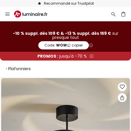
Recommandé sur Trustpilot
Allez
au
contenu
ercher
-10 % suppl. dès 109 € & -13 % suppl. dès 159 €
sur
presque tout
Code :
WOW
copier
PROMOS :
jusqu'à -70 %
Plafonniers
Skip
to
the
end
of
the
images