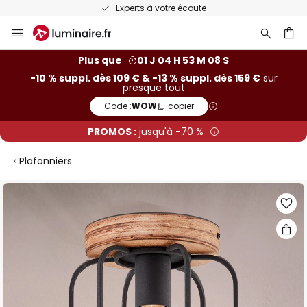
Experts à votre écoute
Allez
au
contenu
ercher
Plus que
01 J 04 H 53 M 08 S
-10 % suppl. dès 109 € & -13 % suppl. dès 159 €
sur
presque tout
Code :
WOW
copier
PROMOS :
jusqu'à -70 %
Plafonniers
Skip
to
the
end
of
the
images