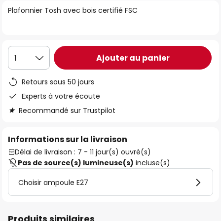
of
Plafonnier Tosh avec bois certifié FSC
the
images
gallery
Ajouter au panier
1
Retours sous 50 jours
Experts à votre écoute
Recommandé sur Trustpilot
Informations sur la livraison
Délai de livraison : 7 - 11 jour(s) ouvré(s)
Pas de source(s) lumineuse(s)
incluse(s)
Choisir ampoule E27
Produits similaires