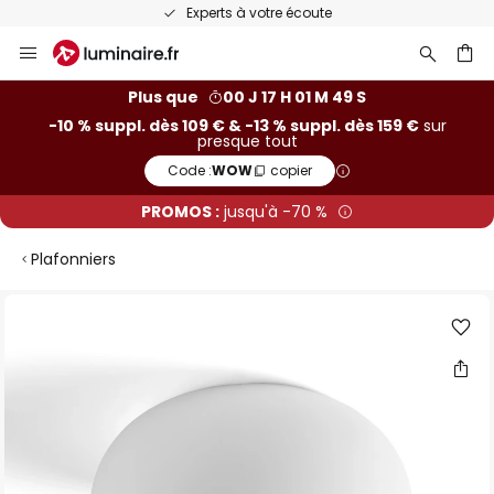
Experts à votre écoute
Allez
au
contenu
ercher
Plus que
00 J 17 H 01 M 48 S
-10 % suppl. dès 109 € & -13 % suppl. dès 159 €
sur
presque tout
Code :
WOW
copier
PROMOS :
jusqu'à -70 %
Plafonniers
Skip
to
the
end
of
the
images