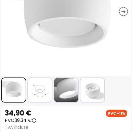
gallery
Skip
34,90 €
PVC -11%
to
PVC
39,34 €
the
TVA incluse
beginning