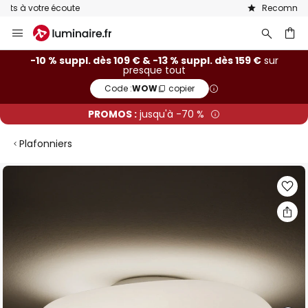
Recommandé sur Trustpilot
Allez
au
contenu
ercher
-10 % suppl. dès 109 € & -13 % suppl. dès 159 €
sur
presque tout
Code :
WOW
copier
PROMOS :
jusqu'à -70 %
Plafonniers
Skip
to
the
end
of
the
images
gallery