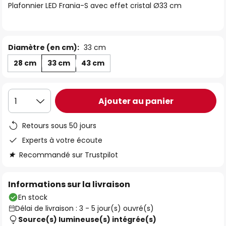
Plafonnier LED Frania-S avec effet cristal Ø33 cm
the
images
gallery
Diamètre (en cm):
33 cm
28 cm
33 cm
43 cm
Ajouter au panier
1
Retours sous 50 jours
Experts à votre écoute
Recommandé sur Trustpilot
Informations sur la livraison
En stock
Délai de livraison : 3 - 5 jour(s) ouvré(s)
Source(s) lumineuse(s) intégrée(s)