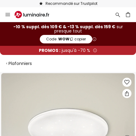
Recommandé sur Trustpilot
Allez
au
contenu
ercher
-10 % suppl. dès 109 € & -13 % suppl. dès 159 €
sur
presque tout
Code :
WOW
copier
PROMOS :
jusqu'à -70 %
Plafonniers
Skip
to
the
end
of
the
images
gallery