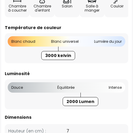
Chambre
Chambre
Salon
Salle à
Couloir
à coucher
d'enfant
manger
Température de couleur
Blanc chaud
Blanc universel
Lumière du jour
3000 kelvin
Luminosité
Douce
Équilibrée
Intense
2000 Lumen
Dimensions
Hauteur (en cm) :
7