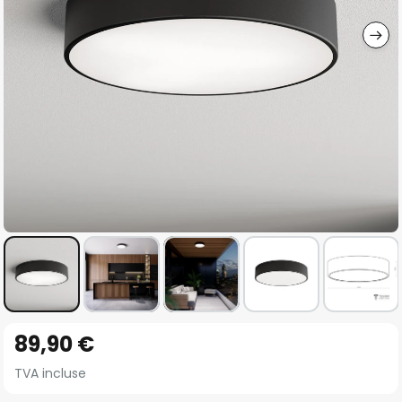
gallery
Skip
89,90 €
to
the
TVA incluse
beginning