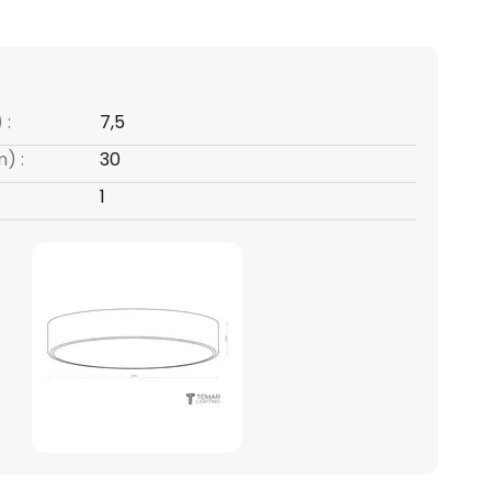
 :
7,5
) :
30
1