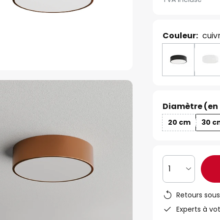
Couleur:
cuiv
Diamètre (en
20 cm
30 c
1
Retours sous
Experts à vo