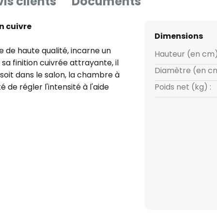
is clients
Documents
n cuivre
Dimensions
e de haute qualité, incarne un
Hauteur (en cm)
 finition cuivrée attrayante, il
Diamètre (en cm
oit dans le salon, la chambre à
é de régler l'intensité à l'aide
Poids net (kg) :
 la luminosité à vos envies et
t sa fabrication européenne,
lie fonctionnalité et design et
nt sur le plan esthétique que
nt d'éclairage, mais aussi une
r raffiné.