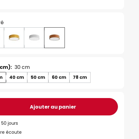
ré
 cm):
30 cm
m
40 cm
50 cm
60 cm
78 cm
Ajouter au panier
 50 jours
tre écoute