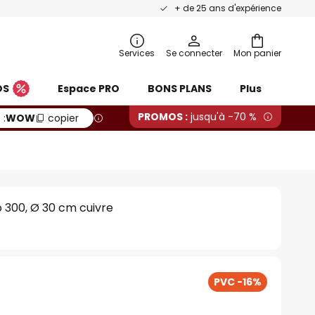
+ de 25 ans d'expérience
Services
Se connecter
Mon panier
OS
Espace PRO
BONS PLANS
Plus
PROMOS :
jusqu'à -70 %
 :
WOW
copier
o 300, Ø 30 cm cuivre
PVC -16%