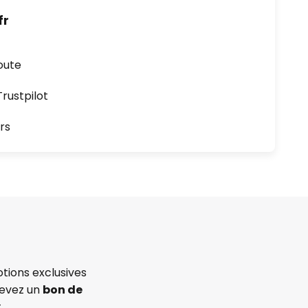
fr
oute
ustpilot
rs
tions exclusives
cevez un
bon de
.