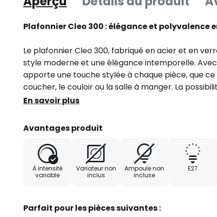
Aperçu
Détails du produit
Av
Plafonnier Cleo 300 : élégance et polyvalence e
Le plafonnier Cleo 300, fabriqué en acier et en verr
style moderne et une élégance intemporelle. Avec sa
apporte une touche stylée à chaque pièce, que ce s
coucher, le couloir ou la salle à manger. La possibilit
d'un variateur d'intensité externe permet d'adapter
En savoir plus
de créer ainsi l'ambiance souhaitée.
Avantages produit
Une caractéristique particulière de la Cleo 300 es
synonyme de qualité et de précision. Cette lampe al
offre une solution d'éclairage durable qui séduit ta
À intensité
Variateur non
Ampoule non
E27
pratique. La Cleo 300 n'est pas seulement un éléme
variable
inclus
incluse
déclaration de style pour un aménagement intérieu
Parfait pour les pièces suivantes :