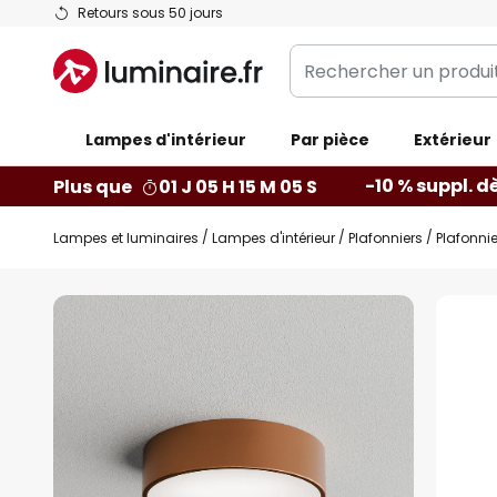
Allez
Retours sous 50 jours
au
Rechercher
contenu
un
produit,
Lampes d'intérieur
catégorie...
Par pièce
Extérieur
-10 % suppl. d
Plus que
01 J 05 H 15 M 04 S
Lampes et luminaires
Lampes d'intérieur
Plafonniers
Plafonnie
Skip
to
the
end
of
the
images