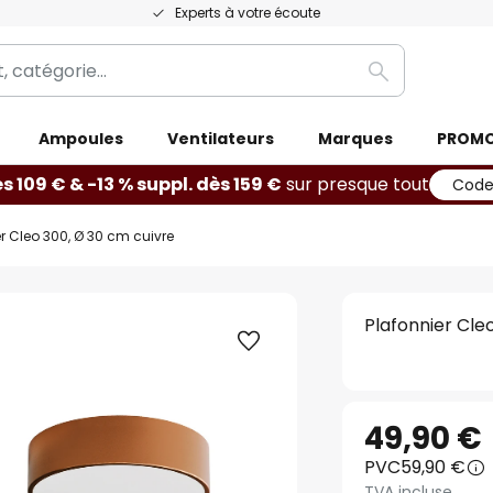
Experts à votre écoute
Rechercher
Ampoules
Ventilateurs
Marques
PROM
ès 109 € & -13 % suppl. dès 159 €
sur presque tout
Code
r Cleo 300, Ø 30 cm cuivre
Plafonnier Cle
49,90 €
PVC
59,90 €
TVA incluse