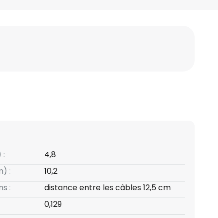
 :
4,8
) :
10,2
s :
distance entre les câbles 12,5 cm
0,129