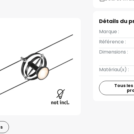
Détails du p
Marque :
Référence :
Dimensions :
Matériau(x) :
Tous les
pr
os