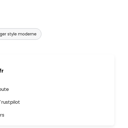
nger style moderne
fr
oute
ustpilot
rs