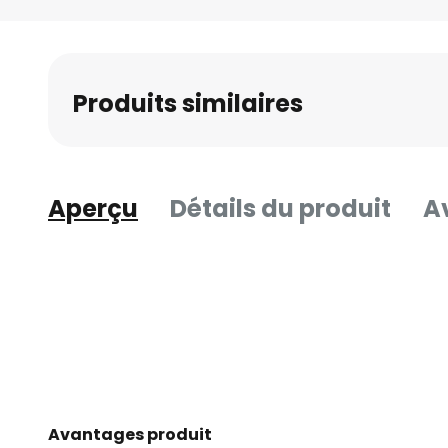
Skip
to
the
beginning
Produits similaires
of
the
images
gallery
Aperçu
Détails du produit
Av
Avantages produit