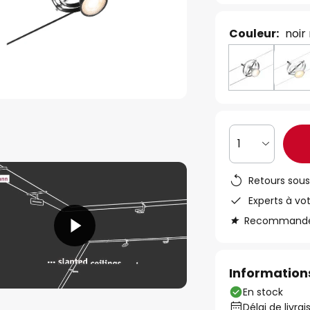
Couleur:
noir
1
Retours sous
Experts à vo
Recommandé s
Informations
En stock
Délai de livra