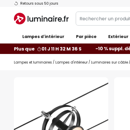
Allez
Retours sous 50 jours
au
Rechercher
contenu
un
produit,
Lampes d'intérieur
catégorie...
Par pièce
Extérieur
-10 % suppl. d
Plus que
01 J 11 H 32 M 35 S
Lampes et luminaires
Lampes d'intérieur
Luminaires sur câble
Skip
to
the
end
of
the
images