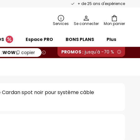
+ de 25 ans d'expérience
Services
Se connecter
Mon panier
OS
Espace PRO
BONS PLANS
Plus
PROMOS :
jusqu'à -70 %
 :
WOW
copier
 Cardan spot noir pour système câble