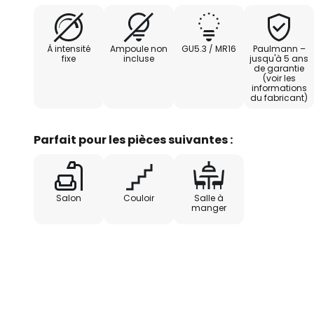
À intensité
Ampoule non
GU5.3 / MR16
Paulmann –
fixe
incluse
jusqu'à 5 ans
de garantie
(voir les
informations
du fabricant)
Parfait pour les pièces suivantes :
Salon
Couloir
Salle à
manger