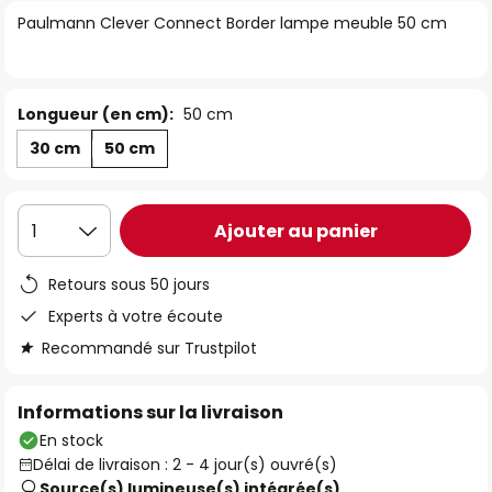
of
Paulmann Clever Connect Border lampe meuble 50 cm
the
images
gallery
Longueur (en cm):
50 cm
30 cm
50 cm
Ajouter au panier
1
Retours sous 50 jours
Experts à votre écoute
Recommandé sur Trustpilot
Informations sur la livraison
En stock
Délai de livraison : 2 - 4 jour(s) ouvré(s)
Source(s) lumineuse(s) intégrée(s)