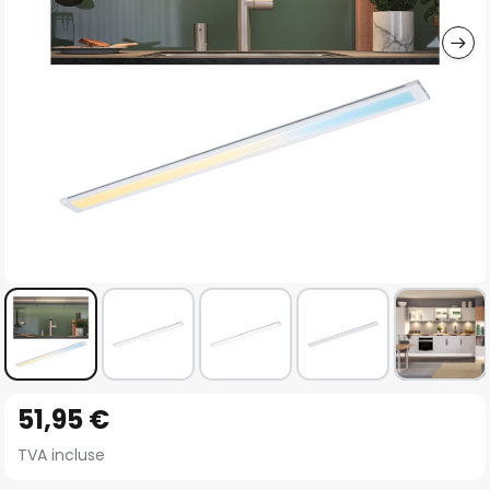
gallery
Skip
51,95 €
to
the
TVA incluse
beginning