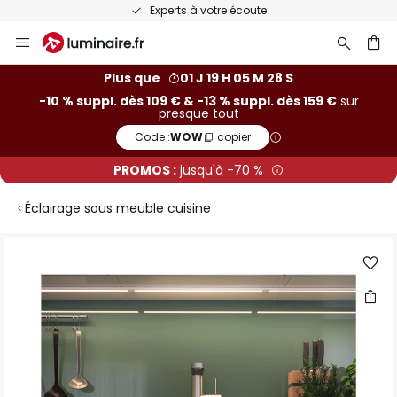
Experts à votre écoute
Allez
au
contenu
ercher
Plus que
01 J 19 H 05 M 28 S
-10 % suppl. dès 109 € & -13 % suppl. dès 159 €
sur
presque tout
Code :
WOW
copier
PROMOS :
jusqu'à -70 %
Éclairage sous meuble cuisine
Skip
to
the
end
of
the
images