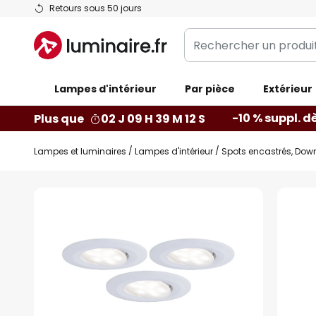
Allez
Retours sous 50 jours
au
Rechercher
contenu
un
produit,
Lampes d'intérieur
catégorie...
Par pièce
Extérieur
-10 % suppl. d
Plus que
02 J 09 H 39 M 11 S
Lampes et luminaires
Lampes d'intérieur
Spots encastrés, Down
Skip
to
the
end
of
the
images