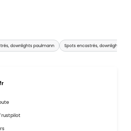
trés, downlights paulmann
Spots encastrés, downlights en 
fr
oute
ustpilot
rs