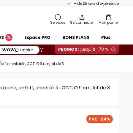
+ de 25 ans d'expérience
Services
Se connecter
Mon panier
OS
Espace PRO
BONS PLANS
Plus
PROMOS :
jusqu'à -70 %
 :
WOW
copier
f, orientable, CCT, Ø 9 cm, lot de 3
blanc, on/off, orientable, CCT, Ø 9 cm, lot de 3
PVC -24%