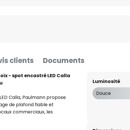
is clients
Documents
oix - spot encastré LED Calla
Luminosité
au
Douce
s LED Calla, Paulmann propose
age de plafond fiable et
 locaux commerciaux, les
 pour les espaces extérieurs et
conforme à la protection IP 65,