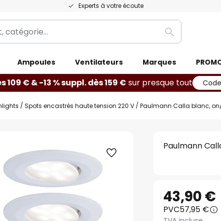
Experts à votre écoute
Rechercher
Ampoules
Ventilateurs
Marques
PROM
ès 109 € & -13 % suppl. dès 159 €
sur presque tout
Code
lights
Spots encastrés haute tension 220 V
Paulmann Calla blanc, on/of
Paulmann Calla 
43,90 €
PVC
57,95 €
TVA incluse