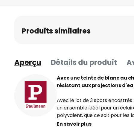
Skip
to
the
beginning
Produits similaires
of
the
images
gallery
Aperçu
Détails du produit
Av
Avec une teinte de blanc au ch
résistant aux projections d'e
Avec le lot de 3 spots encastré
un ensemble idéal pour un éclair
polyvalent, que ce soit pour les
bureaux et les pièces à vivre, ou
En savoir plus
humides. Grâce à sa conception 