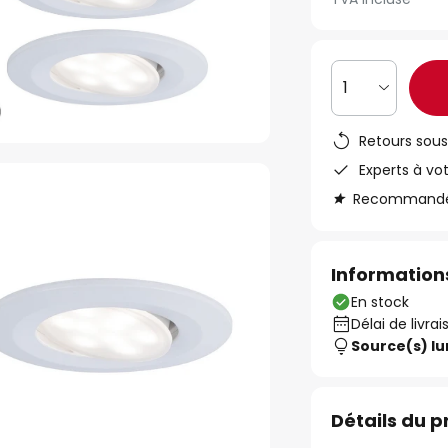
1
Retours sous
Experts à vo
Recommandé s
Informations
En stock
Délai de livra
Source(s) l
Détails du p