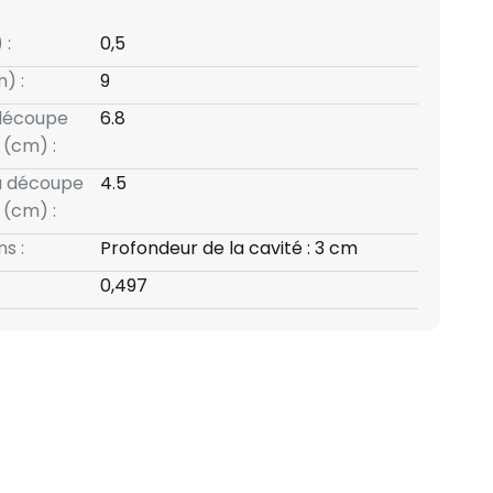
 :
0,5
) :
9
 découpe
6.8
(cm) :
a découpe
4.5
(cm) :
s :
Profondeur de la cavité : 3 cm
0,497