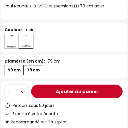
of
Paul Neuhaus Q-VITO suspension LED 79 cm acier
the
images
gallery
Couleur:
acier
Diamètre (en cm):
79 cm
59 cm
79 cm
Ajouter au panier
1
Retours sous 50 jours
Experts à votre écoute
Recommandé sur Trustpilot