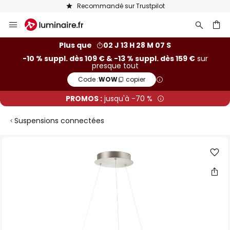
Recommandé sur Trustpilot
Allez
au
contenu
ercher
Plus que
02 J 13 H 28 M 06 S
-10 % suppl. dès 109 € & -13 % suppl. dès 159 €
sur
presque tout
Code :
WOW
copier
PROMOS :
jusqu'à -70 %
Suspensions connectées
Skip
to
the
end
of
the
images