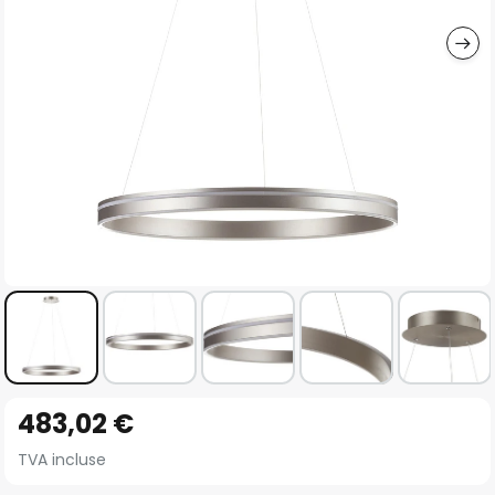
gallery
Skip
483,02 €
to
the
TVA incluse
beginning