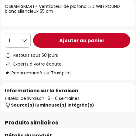
of
OSRAM SMART+ Ventilateur de plafond LED WiFi ROUND
blanc silencieux 55 cm
the
images
gallery
Ajouter au panier
1
Retours sous 50 jours
Experts à votre écoute
Recommandé sur Trustpilot
Informations sur la livraison
Délai de livraison : 5 - 6 semaines
Source(s) lumineuse(s) intégrée(s)
Produits similaires
Détails du produit