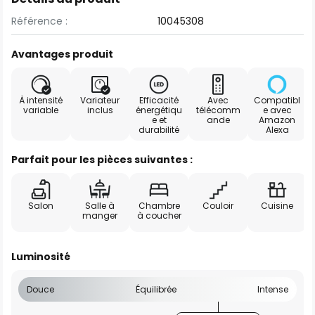
Référence :
10045308
Avantages produit
À intensité
Variateur
Efficacité
Avec
Compatibl
variable
inclus
énergétiqu
télécomm
e avec
e et
ande
Amazon
durabilité
Alexa
Parfait pour les pièces suivantes :
Salon
Salle à
Chambre
Couloir
Cuisine
manger
à coucher
Luminosité
Douce
Équilibrée
Intense