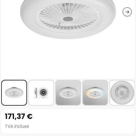
gallery
Skip
171,37 €
to
the
TVA incluse
beginning