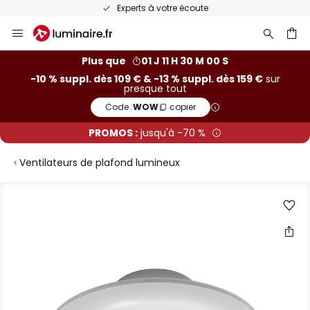
Experts à votre écoute
Allez
au
contenu
ercher
Plus que
01 J 11 H 29 M 59 S
-10 % suppl. dès 109 € & -13 % suppl. dès 159 €
sur
presque tout
Code :
WOW
copier
PROMOS :
jusqu'à -70 %
Ventilateurs de plafond lumineux
Skip
to
the
end
of
the
images