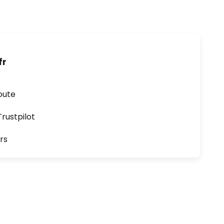
fr
oute
ustpilot
rs