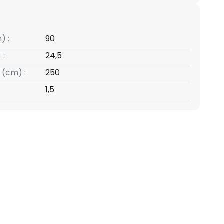
) :
90
 :
24,5
 (cm) :
250
1,5