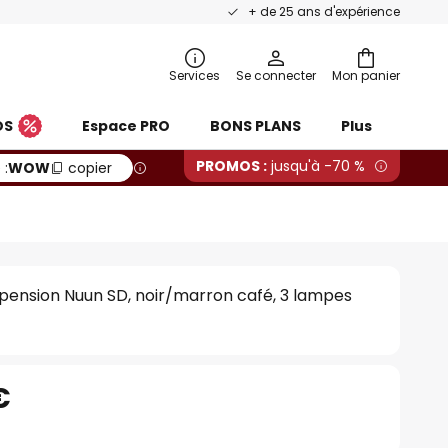
+ de 25 ans d'expérience
Services
Se connecter
Mon panier
OS
Espace PRO
BONS PLANS
Plus
PROMOS :
jusqu'à -70 %
 :
WOW
copier
pension Nuun SD, noir/marron café, 3 lampes
€