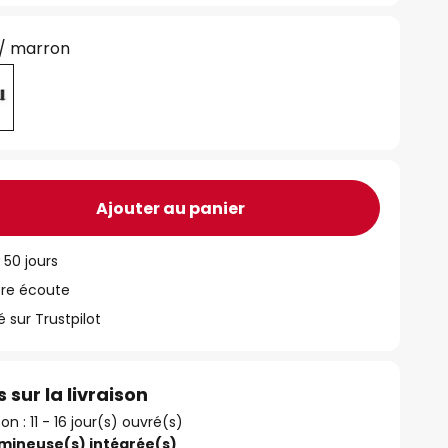
 / marron
Ajouter au panier
 50 jours
tre écoute
ur Trustpilot
 sur la livraison
son : 11 - 16 jour(s) ouvré(s)
umineuse(s) intégrée(s)