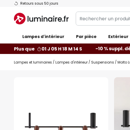
Allez
Retours sous 50 jours
au
Rechercher
contenu
un
produit,
Lampes d'intérieur
catégorie...
Par pièce
Extérieur
-10 % suppl. d
Plus que
01 J 05 H 18 M 13 S
Lampes et luminaires
Lampes d'intérieur
Suspensions
Molto 
Skip
to
the
end
of
the
images