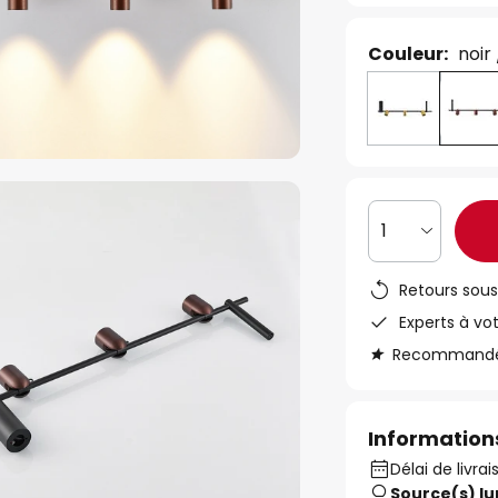
Couleur:
noir
1
Retours sous
Experts à vo
Recommandé s
Informations
Délai de livrai
Source(s) l