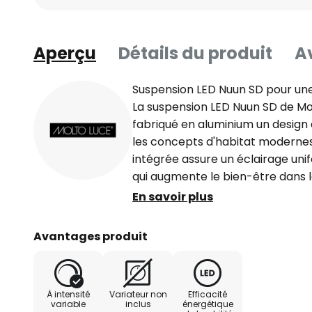
Aperçu
Détails du produit
Av
Suspension LED Nuun SD pour un
La suspension LED Nuun SD de Mo
fabriqué en aluminium un design 
les concepts d'habitat modernes
intégrée assure un éclairage uni
qui augmente le bien-être dans le
cuisine. La conception à 3 lampes
En savoir plus
de la lumière et contribue aux é
externe
Avantages produit
À intensité
Variateur non
Efficacité
variable
inclus
énergétique