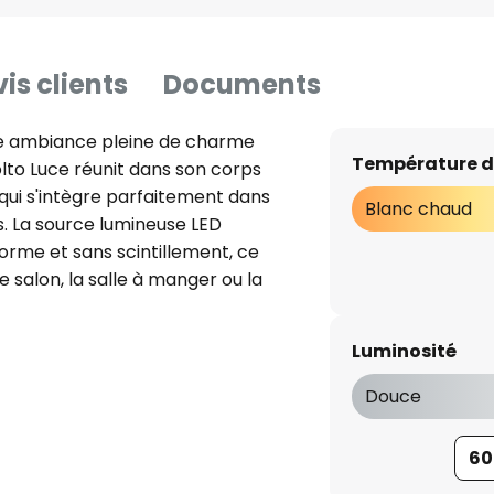
is clients
Documents
e ambiance pleine de charme
Température d
lto Luce réunit dans son corps
qui s'intègre parfaitement dans
Blanc chaud
. La source lumineuse LED
forme et sans scintillement, ce
 salon, la salle à manger ou la
 offre une répartition efficace
conomies d'énergie - gradation
Luminosité
Douce
60