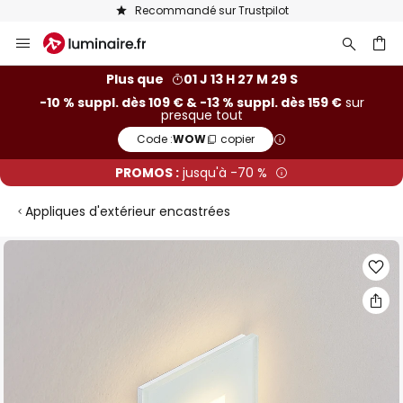
Recommandé sur Trustpilot
Allez
au
contenu
ercher
Plus que
01 J 13 H 27 M 29 S
-10 % suppl. dès 109 € & -13 % suppl. dès 159 €
sur
presque tout
Code :
WOW
copier
PROMOS :
jusqu'à -70 %
Appliques d'extérieur encastrées
Skip
to
the
end
of
the
images