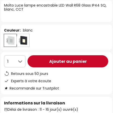
of
Molto Luce lampe encastrable LED Wall R68 Glass IP44 SQ,
blanc, CCT
the
images
gallery
Couleur:
blanc
Ajouter au panier
1
Retours sous 50 jours
Experts à votre écoute
Recommandé sur Trustpilot
Informations sur la livraison
Délai de livraison : 11 - 16 jour(s) ouvré(s)