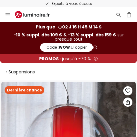
Experts à votre écoute
Allez
au
contenu
ercher
Plus que
02 J 16 H 45 M 13 S
-10 % suppl. dès 109 € & -13 % suppl. dès 159 €
sur
presque tout
Code :
WOW
copier
PROMOS :
jusqu'à -70 %
Suspensions
Skip
Dernière chance
to
the
end
of
the
images