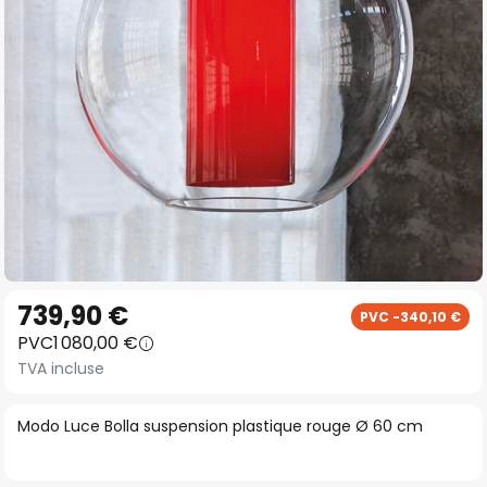
gallery
Skip
739,90 €
PVC -340,10 €
to
PVC
1 080,00 €
the
TVA incluse
beginning
of
Modo Luce Bolla suspension plastique rouge Ø 60 cm
the
images
gallery