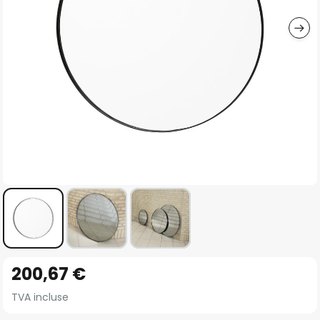
gallery
Skip
200,67 €
to
the
TVA incluse
beginning