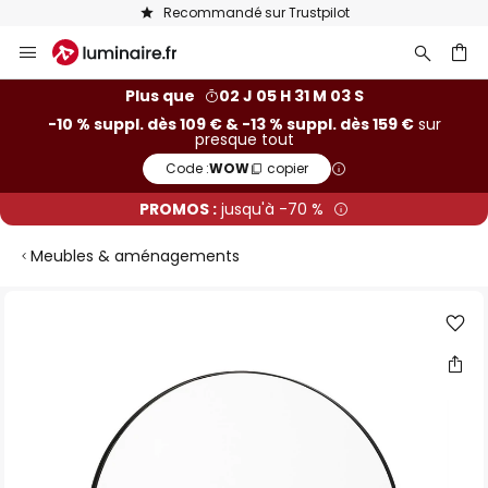
Recommandé sur Trustpilot
Allez
au
contenu
ercher
Plus que
02 J 05 H 31 M 03 S
-10 % suppl. dès 109 € & -13 % suppl. dès 159 €
sur
presque tout
Code :
WOW
copier
PROMOS :
jusqu'à -70 %
Meubles & aménagements
Skip
to
the
end
of
the
images