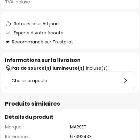
TVA incluse
of
the
images
Retours sous 50 jours
gallery
Experts à votre écoute
Recommandé sur Trustpilot
Informations sur la livraison
Pas de source(s) lumineuse(s)
incluse(s)
Choisir ampoule
Produits similaires
Détails du produit
Marque :
MARSET
Référence :
6739243X