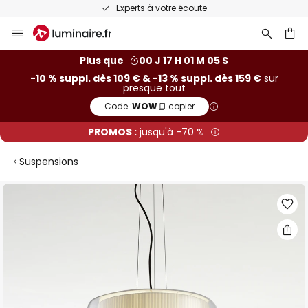
Experts à votre écoute
Allez
au
contenu
ercher
Plus que
00 J 17 H 01 M 04 S
-10 % suppl. dès 109 € & -13 % suppl. dès 159 €
sur
presque tout
Code :
WOW
copier
PROMOS :
jusqu'à -70 %
Suspensions
Skip
to
the
end
of
the
images