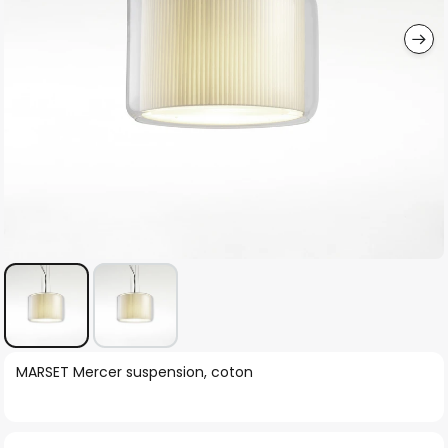
gallery
Skip
MARSET Mercer suspension, coton
to
the
beginning