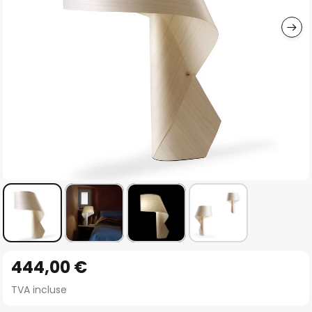
gallery
Skip
444,00 €
to
the
TVA incluse
beginning