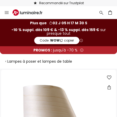
Recommandé sur Trustpilot
Allez
au
contenu
ercher
Plus que
02 J 05 H 17 M 29 S
-10 % suppl. dès 109 € & -13 % suppl. dès 159 €
sur
presque tout
Code :
WOW
copier
PROMOS :
jusqu'à -70 %
Lampes à poser et lampes de table
Skip
to
the
end
of
the
images