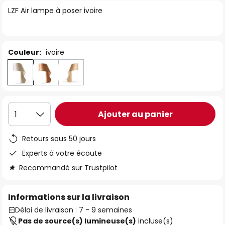
of
LZF Air lampe à poser ivoire
the
images
gallery
Couleur:
ivoire
Ajouter au panier
1
Retours sous 50 jours
Experts à votre écoute
Recommandé sur Trustpilot
Informations sur la livraison
Délai de livraison : 7 - 9 semaines
Pas de source(s) lumineuse(s)
incluse(s)